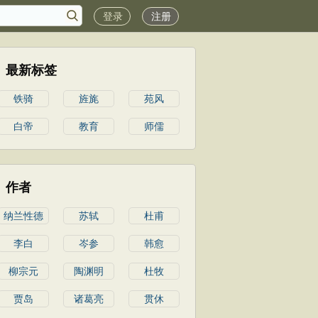
登录
注册
最新标签
铁骑
旌旄
苑风
白帝
教育
师儒
作者
纳兰性德
苏轼
杜甫
李白
岑参
韩愈
柳宗元
陶渊明
杜牧
贾岛
诸葛亮
贯休