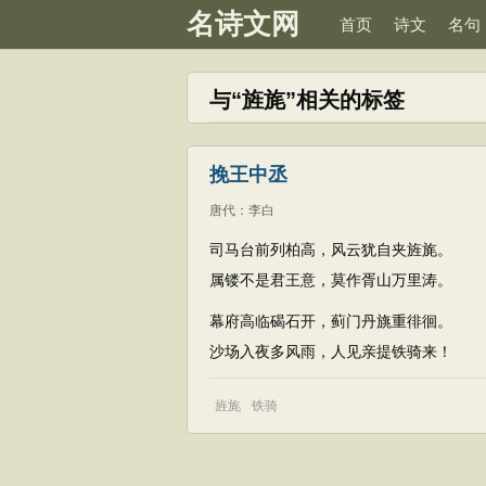
名诗文网
首页
诗文
名句
与“旌旄”相关的标签
挽王中丞
唐代
：
李白
司马台前列柏高，风云犹自夹旌旄。
属镂不是君王意，莫作胥山万里涛。
幕府高临碣石开，蓟门丹旐重徘徊。
沙场入夜多风雨，人见亲提铁骑来！
旌旄
铁骑