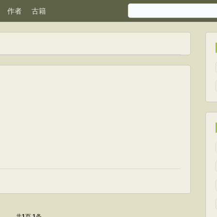
作者
古籍
共
页
条
1
1