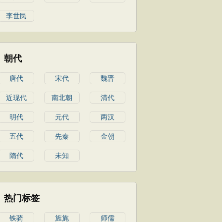
李世民
朝代
唐代
宋代
魏晋
近现代
南北朝
清代
明代
元代
两汉
五代
先秦
金朝
隋代
未知
热门标签
铁骑
旌旄
师儒