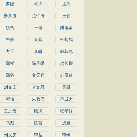
罗隐
许浑
孟郊
晏几道
范仲淹
王勃
姚合
王建
陆龟蒙
朱熹
秦观
杜荀鹤
方干
李峤
戴叔伦
郑燮
陈子昂
赵长卿
郑谷
文天祥
刘辰翁
刘克庄
卓文君
吴融
程垓
朱敦儒
范成大
王之涣
顾况
张孝祥
马戴
陈著
戎昱
刘义庆
李益
李绅