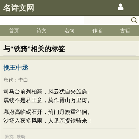
名诗文网
首页
诗文
名句
作者
古籍
与“铁骑”相关的标签
挽王中丞
唐代
：
李白
司马台前列柏高，风云犹自夹旌旄。
属镂不是君王意，莫作胥山万里涛。
幕府高临碣石开，蓟门丹旐重徘徊。
沙场入夜多风雨，人见亲提铁骑来！
旌旄
铁骑