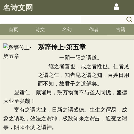
名诗文网
首页
诗文
名句
作者
古籍
系辞传上·第五章
一阴一阳之谓道。
继之者善也，成之者性也。仁者见
之谓之仁，知者见之谓之知，百姓日用
而不知，故君子之道鲜矣。
显诸仁，藏诸用，鼓万物而不与圣人同忧，盛德
大业至矣哉！
富有之谓大业，日新之谓盛德。生生之谓易，成
象之谓乾，效法之谓坤，极数知来之谓占，通变之谓
事，阴阳不测之谓神。