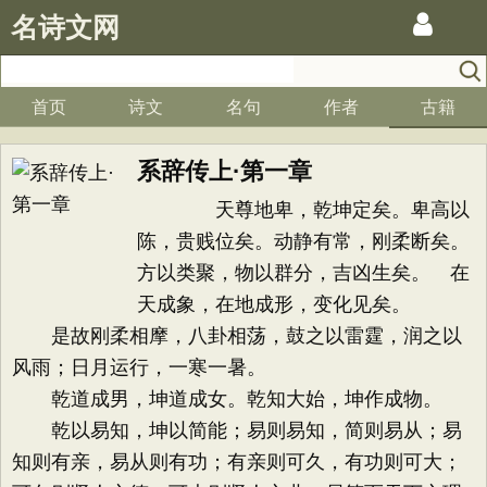
名诗文网
首页
诗文
名句
作者
古籍
系辞传上·第一章
天尊地卑，乾坤定矣。卑高以
陈，贵贱位矣。动静有常，刚柔断矣。
方以类聚，物以群分，吉凶生矣。 在
天成象，在地成形，变化见矣。
是故刚柔相摩，八卦相荡，鼓之以雷霆，润之以
风雨；日月运行，一寒一暑。
乾道成男，坤道成女。乾知大始，坤作成物。
乾以易知，坤以简能；易则易知，简则易从；易
知则有亲，易从则有功；有亲则可久，有功则可大；