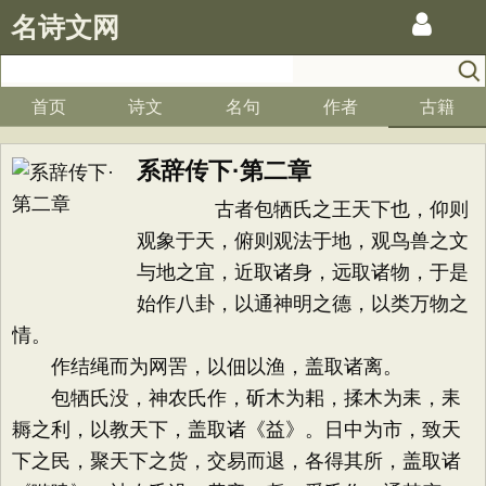
名诗文网
首页
诗文
名句
作者
古籍
系辞传下·第二章
古者包牺氏之王天下也，仰则
观象于天，俯则观法于地，观鸟兽之文
与地之宜，近取诸身，远取诸物，于是
始作八卦，以通神明之德，以类万物之
情。
作结绳而为网罟，以佃以渔，盖取诸离。
包牺氏没，神农氏作，斫木为耜，揉木为耒，耒
耨之利，以教天下，盖取诸《益》。日中为市，致天
下之民，聚天下之货，交易而退，各得其所，盖取诸