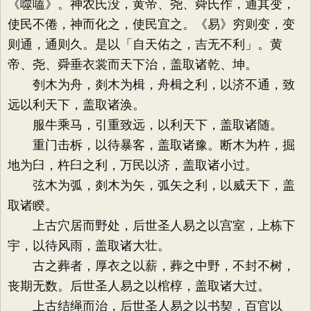
《噬嗑》。神农氏没，黄帝、尧、舜氏作，通其变，
使民不倦，神而化之，使民宜之。《易》穷则变，变
则通，通则久。是以「自天佑之，吉无不利」。黄
帝、尧、舜垂衣裳而天下治，盖取诸乾、坤。
刳木为舟，剡木为楫，舟楫之利，以济不通，致
远以利天下，盖取诸涣。
服牛乘马，引重致远，以利天下，盖取诸随。
重门击柝，以待暴客，盖取诸豫。断木为杵，掘
地为臼，杵臼之利，万民以济，盖取诸小过。
弦木为弧，剡木为矢，弧矢之利，以威天下，盖
取诸睽。
上古穴居而野处，后世圣人易之以宫室，上栋下
宇，以待风雨，盖取诸大壮。
古之葬者，厚衣之以薪，葬之中野，不封不树，
丧期无数。后世圣人易之以棺椁，盖取诸大过。
上古结绳而治，后世圣人易之以书契，百官以