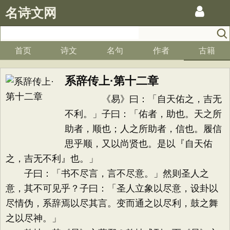
名诗文网
首页
诗文
名句
作者
古籍
系辞传上·第十二章
《易》曰：「自天佑之，吉无
不利。」子曰：「佑者，助也。天之所
助者，顺也；人之所助者，信也。履信
思乎顺，又以尚贤也。是以『自天佑
之，吉无不利』也。」
子曰：「书不尽言，言不尽意。」然则圣人之
意，其不可见乎？子曰：「圣人立象以尽意，设卦以
尽情伪，系辞焉以尽其言。变而通之以尽利，鼓之舞
之以尽神。」