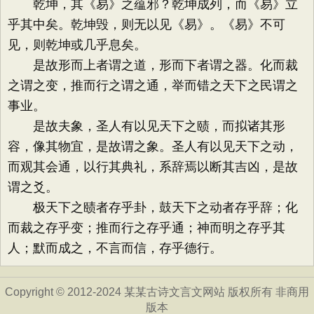
乾坤，其《易》之蕴邪？乾坤成列，而《易》立
乎其中矣。乾坤毁，则无以见《易》。《易》不可
见，则乾坤或几乎息矣。
是故形而上者谓之道，形而下者谓之器。化而裁
之谓之变，推而行之谓之通，举而错之天下之民谓之
事业。
是故夫象，圣人有以见天下之赜，而拟诸其形
容，像其物宜，是故谓之象。圣人有以见天下之动，
而观其会通，以行其典礼，系辞焉以断其吉凶，是故
谓之爻。
极天下之赜者存乎卦，鼓天下之动者存乎辞；化
而裁之存乎变；推而行之存乎通；神而明之存乎其
人；默而成之，不言而信，存乎德行。
Copyright © 2012-2024 某某古诗文言文网站 版权所有 非商用
版本