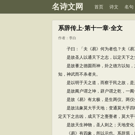
名诗文网
首页
诗文
名句
系辞传上·第十一章·全文
作者：
李白
子曰：「夫《易》何为者也？夫《易》
是故圣人以通天下之志，以定天下之
是故蓍之德圆而神，卦之德方以知，六
知，神武而不杀者夫。
是以明于天之道，而察于民之故，是兴
是故阖户谓之坤，辟户谓之乾，一阖一
是故《易》有太极，是生两仪。两仪生
是故法象莫大乎天地；变通莫大乎四时
定天下之吉凶，成天下之亹亹者，莫大乎
是故天生神物，圣人则之；天地变化，
《易》有四象，所以示也。系辞焉，所