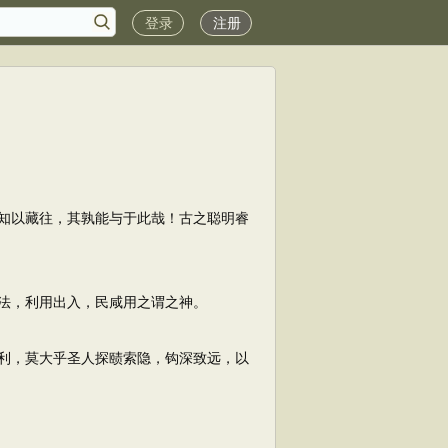
登录
注册
知以藏往，其孰能与于此哉！古之聪明睿
法，利用出入，民咸用之谓之神。
利，莫大乎圣人探赜索隐，钩深致远，以