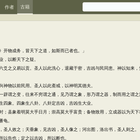
古籍
作者
开物成务，冒天下之道，如斯而已者也。」
业，以断天下之疑。
爻之义易以贡。圣人以此洗心，退藏于密，吉凶与民同患。神以知来，
神物以前民用。圣人以此斋戒，以神明其德夫。
辟谓之变，往来不穷谓之通，见乃谓之象，形乃谓之器，制而用之谓之
四象。四象生八卦。八卦定吉凶，吉凶生大业。
；县象着明莫大乎日月；崇高莫大乎富贵；备物致用，立成器以为天下
蓍龟。
圣人效之；天垂象，见吉凶，圣人像之；河出图，洛出书，圣人则之。
以告也；定之以吉凶，所以断也。