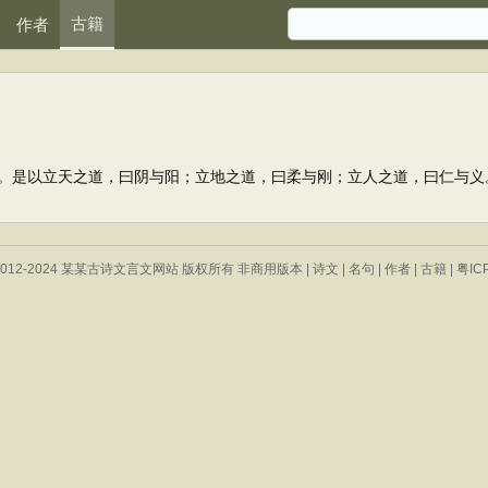
古籍
作者
是以立天之道，曰阴与阳；立地之道，曰柔与刚；立人之道，曰仁与义
 © 2012-2024 某某古诗文言文网站 版权所有 非商用版本 |
诗文
|
名句
|
作者
|
古籍
|
粤IC