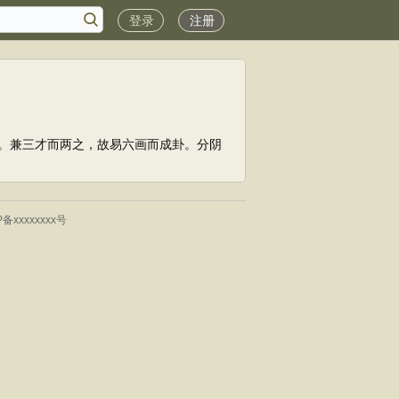
登录
注册
。兼三才而两之，故易六画而成卦。分阴
P备xxxxxxxx号