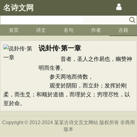
名诗文网
首页
诗文
名句
作者
古籍
说卦传·第一章
昔者，圣人之作易也，幽赞神
明而生蓍。
参天两地而倚数，
观变於阴阳，而立卦；发挥於刚
柔，而生爻；和顺於道德，而理於义；穷理尽性，以
至於命。
Copyright © 2012-2024 某某古诗文言文网站 版权所有 非商用
版本