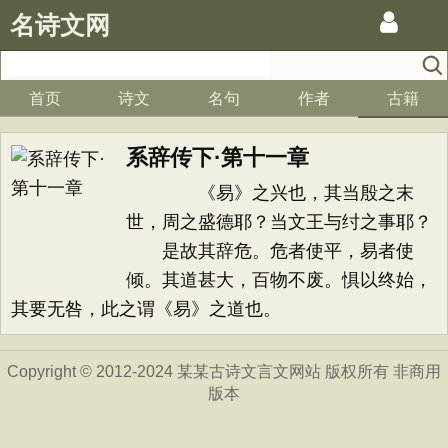
名诗文网
首页
诗文
名句
作者
古籍
系辞传下·第十一章
《易》之兴也，其当殷之末
世，周之盛德耶？当文王与纣之事耶？
是故其辞危。危者使平，易者使
倾。其道甚大，百物不废。惧以终始，
其要无咎，此之谓《易》之道也。
Copyright © 2012-2024 某某古诗文言文网站 版权所有 非商用
版本