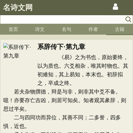
名诗文网
首页
诗文
名句
作者
古籍
系辞传下·第九章
《易》之为书也，原始要终，
以为质也。六爻相杂，唯其时物也。其
初难知，其上易知，本末也。初辞拟
之，卒成之终。
若夫杂物撰德，辩是与非，则非其中爻不备。
噫！亦要存亡吉凶，则居可知矣。知者观其彖辞，则
思过半矣。
二与四同功而异位，其善不同；二多誉，四多
惧，近也。