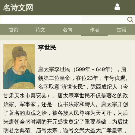
名诗文网
首页
诗文
名句
作者
古籍
李世民
唐太宗李世民（599年－649年），唐
朝第二位皇帝，在位23年，年号贞观。
名字取意“济世安民”，陇西成纪人（今
甘肃天水市秦安县）。唐太宗李世民不仅是著名的政
治家、军事家，还是一位书法家和诗人。唐太宗开创
了著名的贞观之治，被各族人民尊称为天可汗，为后
来唐朝全盛时期的开元盛世奠定了重要基础，为后世
明君之典范。庙号太宗，谥号文武大圣大广孝皇帝，