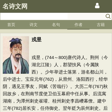
名诗文网
首页
诗文
名句
作者
古籍
戎昱
戎昱，(744～800)唐代诗人。荆州（今
湖北江陵）人，郡望扶风（今属陕
西）。少年举进士落第，游名都山川，
后中进士。宝应元年(762)，从滑州、洛阳西行，经华
阴，遇见王季友，同赋《苦哉行》。大历二年(767)秋
回故乡，在荆南节度使卫伯玉幕府中任从事。后流寓
湖南，为潭州刺史崔瓘、桂州刺史李昌巙幕僚。建中
三年(782)居长安，任侍御史。翌年贬为辰州刺史。后