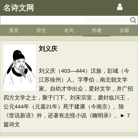
名诗文网
首页
诗文
名句
作者
古籍
刘义庆
刘义庆（403—444）汉族，彭城（今
江苏徐州）人。字季伯，南北朝文学
家。自幼才华出众，爱好文学，并广招
四方文学之士，聚于门下。刘宋宗室，袭封临川王，
公元444年（元嘉21年）死于建康（今南京）。除
《世说新语》外，还著有志怪小说《幽明录》。► 7
篇诗文