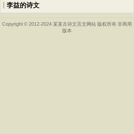
李益的诗文
Copyright © 2012-2024 某某古诗文言文网站 版权所有 非商用
版本