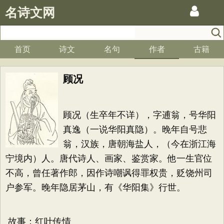
名诗文网
首页
诗文
名句
作者
古籍
顾况
顾况（生卒年不详），字逋翁，号华阳
真逸（一说华阳真隐）。晚年自号悲
翁，汉族，唐朝海盐人，（今在浙江海
宁境内）人。唐代诗人、画家、鉴赏家。他一生官位
不高，曾任著作郎，因作诗嘲讽得罪权贵，贬饶州司
户参军。晚年隐居茅山，有《华阳集》行世。
故事：红叶传情