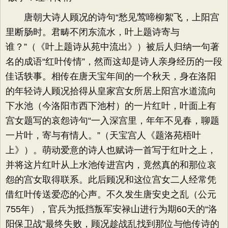
唐朝大诗人顾况的诗句“愁见莺啼柳絮飞，上阳宫
里断肠时。君畴不闭东流水，叶上题诗寄与
谁？”（《叶上题诗从苑中流出》）被后人归纳一句著
名的成语“红叶传情”，然而这却是诗人亲身经历的一段
佳话轶事。相传在唐天宝年间的一个秋天，身在洛阳
的年轻诗人顾况拾得从皇家宫女所居上阳宫水道流向
下水池（今洛阳市西下池村）的一片红叶，叶面上有
宫女题写的哀怨诗句“一入深宫里，年年不见春，聊题
一片叶，寄与有情人。”（天宝宫人《题洛苑梧叶
上》）。萌动爱意的诗人也赋诗一首写于红叶之上，
并将这片红叶从上水池传进宫内，竟然真的和那位哀
怨的宫女取得联系。此后顾况和这位宫女二人经常凭
借红叶传送爱恋的心声。不久发生唐安史之乱（公元
755年），官兵为抵挡叛军安禄山进行为期60天的“洛
阳保卫战”最终失败，顾况趁战乱找到那位与他传诗的