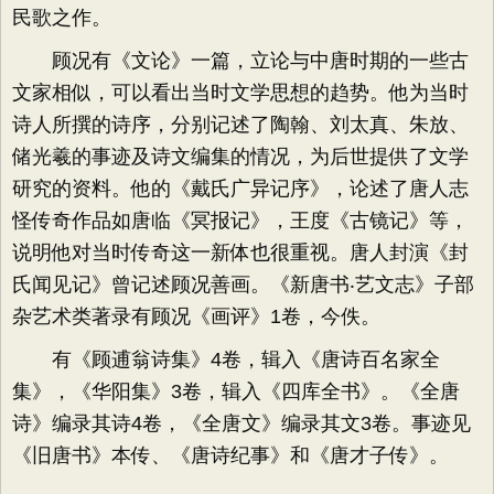
民歌之作。
顾况有《文论》一篇，立论与中唐时期的一些古
文家相似，可以看出当时文学思想的趋势。他为当时
诗人所撰的诗序，分别记述了陶翰、刘太真、朱放、
储光羲的事迹及诗文编集的情况，为后世提供了文学
研究的资料。他的《戴氏广异记序》，论述了唐人志
怪传奇作品如唐临《冥报记》，王度《古镜记》等，
说明他对当时传奇这一新体也很重视。唐人封演《封
氏闻见记》曾记述顾况善画。《新唐书‧艺文志》子部
杂艺术类著录有顾况《画评》1卷，今佚。
有《顾逋翁诗集》4卷，辑入《唐诗百名家全
集》，《华阳集》3卷，辑入《四库全书》。《全唐
诗》编录其诗4卷，《全唐文》编录其文3卷。事迹见
《旧唐书》本传、《唐诗纪事》和《唐才子传》。