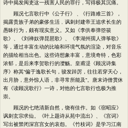
诗中揭发闽吏这一残害人民的罪行，写得极其沉痛。
顾况七言歌行中《公子行》﹑《行路难三首》，
揭露贵族子弟的豪侈生活﹐讽刺封建帝王追求长生的
愚昧行为，颇有现实意义。又如《李供奉弹箜篌
歌》、《刘禅奴弹琵琶歌》、《李湖州孺人弹筝歌》
等，通过丰富生动的比喻和环境气氛的渲染，对音乐
的描绘相当出色。这些诗想象丰富，意境奇特，色彩
浓郁，是后来李贺歌行的漤觞。皇甫湜《顾况诗集
序》称其“偏于逸歌长句，骏发踔厉，往往若穿天心，
出月胁，意外惊人语，非寻常所能及”。唐末诗僧贯休
有《读顾况歌行》一诗，对他的七言歌行也极为推
崇。
顾况的七绝清新自然，饶有佳作。如《宿昭应》
讽刺玄宗求仙。《叶上题诗从苑中流出》、《宫词》
写出被禁闭深宫宫女的哀怨。《竹枝词》是学习江南