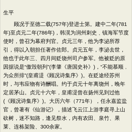
生平
顾况于至德二载(757年)登进士第。建中二年(781
年)至贞元二年(786年)，韩滉为润州刺史﹑镇海军节度
使时，曾召为幕府判官。贞元三年，他为李泌所荐
引，得以入朝担任著作佐郎。贞元五年，李泌去世，
他也于此年三、四月间贬饶州司户参军。他被贬的原
因据说是“傲毁朝列”(李肇《唐国史补》)，“不能慕顺﹐
为众所排”(皇甫湜《顾况诗集序》)。在贬途经苏州
时，与韦应物有诗酬唱。约于贞元十年离饶州，晚年
定居茅山。贞元十六年，皇甫湜曾在扬州见到过他
(《顾况诗集序》)。大历六年（771年），任永嘉监盐
官，曾著有《仙游记》，描述飞云江上游李庭寻上山
砍树，迷不知路，逢见祭水，内有农田、泉竹、果
莱、连栋架险、300余家。