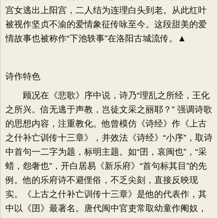
宫女逃出上阳宫，二人结为连理白头到老。从此红叶
被视作坚贞不渝的爱情象征传咏至今。这段甜美的爱
情故事也被称作“下池轶事”在洛阳古城流传。▲
诗作特色
顾况在《悲歌》序中说，诗乃“理乱之所经，王化
之所兴。信无逃于声教，岂徒文采之丽耶？” 强调诗歌
的思想内容，注重教化。他曾模仿《诗经》作《上古
之什补亡训传十三章》，并效法《诗经》“小序”，取诗
中首句一二字为题，标明主题。如“囝，哀闽也”，“采
蜡，怨奢也”，开白居易《新乐府》“首句标其目”的先
例。他的乐府诗不避俚俗，不乏尖刻，直接反映现
实。《上古之什补亡训传十三章》是他的代表作，其
中以《囝》最著名。唐代闽中官吏常取幼童作阉奴，