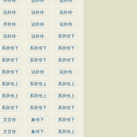
序卦传·
说卦传·
说卦传·
说卦传·
说卦传·
说卦传·
序卦传·
说卦传·
说卦传·
说卦传·
说卦传·
系辞传下
系辞传下
系辞传下
系辞传下
系辞传下
系辞传下
系辞传下
系辞传下
说卦传·
说卦传·
系辞传上
系辞传上
系辞传上
系辞传上
系辞传上
系辞传上
系辞传下
系辞传下
系辞传下
文言传·
象传下·
系辞传下
文言传·
象传下·
系辞传上