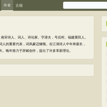
作者
古籍
269) 南宋诗人、词人、诗论家。字潜夫，号后村。福建莆田人。
词人的重要代表，词风豪迈慷慨。在江湖诗人中年寿最长，
大。晚年致力于辞赋创作，提出了许多革新理论。