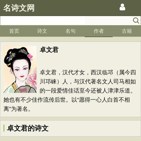
名诗文网
首页
诗文
名句
作者
古籍
卓文君
卓文君，汉代才女，西汉临邛（属今四
川邛崃）人，与汉代著名文人司马相如
的一段爱情佳话至今还被人津津乐道。
她也有不少佳作流传后世。以“愿得一心人白首不相
离”为著名。
卓文君的诗文