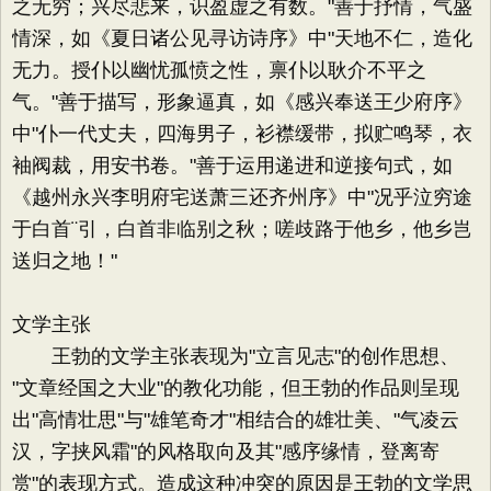
之无穷；兴尽悲来，识盈虚之有数。"善于抒情，气盛
情深，如《夏日诸公见寻访诗序》中"天地不仁，造化
无力。授仆以幽忧孤愤之性，禀仆以耿介不平之
气。"善于描写，形象逼真，如《感兴奉送王少府序》
中"仆一代丈夫，四海男子，衫襟缓带，拟贮鸣琴，衣
袖阀裁，用安书卷。"善于运用递进和逆接句式，如
《越州永兴李明府宅送萧三还齐州序》中"况乎泣穷途
于白首¨引，白首非临别之秋；嗟歧路于他乡，他乡岂
送归之地！"
文学主张
王勃的文学主张表现为"立言见志"的创作思想、
"文章经国之大业"的教化功能，但王勃的作品则呈现
出"高情壮思"与"雄笔奇才"相结合的雄壮美、"气凌云
汉，字挟风霜"的风格取向及其"感序缘情，登离寄
赏"的表现方式。造成这种冲突的原因是王勃的文学思