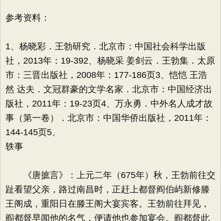
参考资料：
1、杨晓彩．王勃研究．北京市：中国社会科学出版
社，2013年：19-392、杨晓采 姜剑云．王勃集．太原
市：三晋出版社，2008年：177-186页3、恺恺 王浩
然 达夫．文冠群豪的文学名家．北京市：中国经济出
版社，2011年：19-23页4、万永勇．中外名人成才故
事（第一卷）．北京市：中国华侨出版社，2011年：
144-145页5、
轶事
《唐摭言》：上元二年（675年）秋，王勃前往交
趾看望父亲，路过南昌时，正赶上都督阎伯屿新修滕
王阁成，重阳日在滕王阁大宴宾客。王勃前往拜见，
阎都督早闻他的名气，便请他也参加宴会。阎都督此