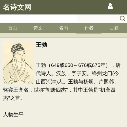
名诗文网
首页
诗文
名句
作者
古籍
王勃
王勃（649或650～676或675年），唐
代诗人。汉族，字子安。绛州龙门(今
山西河津)人。王勃与杨炯、卢照邻、
骆宾王齐名，世称"初唐四杰"，其中王勃是"初唐四
杰"之首。
人物生平