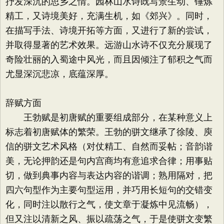
抒发深沉的思乡之情。园林山水诗既写景生动、锤炼
精工，又诗境美好，充满生机，如《郊兴》。同时，
在描写手法、诗境开拓等方面，又进行了新的尝试，
并取得显著的艺术效果。远游山水诗不仅充分展现了
奇险壮丽的入蜀途中风光，而且因倾注了郁积之气而
尤显深沉悲凉，底蕴深厚。
辞赋方面
王勃赋是初唐赋的重要组成部分，在某种意义上
标志着初唐赋体的繁荣。王勃的骈文继承了徐陵、庾
信的骈文艺术风格（对仗精工、自然而妥帖；音韵谐
美，无论押韵还是句内宫商均有意追求合律；用事贴
切，做到典事内容与表达内容的谐调；熟用隔对，把
四六句型作为主要句型运用，并巧用长短句的交错变
化，同时注以散行之气，使文章于凝炼中见流畅），
但又注以清新之风、振以疏荡之气，于是使骈文变繁