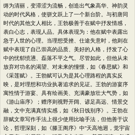
缛为清丽，变滞涩为流畅，创造出气象高华、神韵灵
动的时代风格，使骈文跃上了一个新台阶。与初唐同
时代的其他文人相比，王勃极善于在赋中抒发情感，
表白心志，表现人品。具体表现为：他在赋中表露出
急于人世的心理。当理想受挫、仕途失意时，他则在
赋中表现了自己崇高的品质、美好的人格，抒发了心
中的忧郁愤懑、磊落不平之气。尽管如此，但他从未
放弃对功名的渴望、对未来的憧憬，如《春思赋》和
《采莲赋》。王勃赋可认为是其心理路程的真实反
映，是对理想和功业执著追求的见证。王勃的游宴序
寓性情于游宴、具有绘画美、充满豪放壮大气势，如
《游山庙序》；赠序则视野开阔、谚足高远、情景交
融，文中充满真情实感，如《秋日饯别序》。王勃在
辞赋文章写作手法上很少使用比喻手法，但他善于议
论，哲理深刻，如《滕王阁序》中"天高地迥，觉宇宙