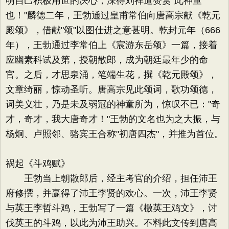
明自己积极用世的决心，深得刘祥道赞赏"此神童
也！"麟德二年，王勃通过皇甫常伯向唐高宗献《乾元
殿颂》，借献"颂"以图仕进之意甚明。乾封元年（666
年），王勃通过李常伯上《宸游东岳颂》一篇，接着
应幽素科试及第，授朝散郎，成为朝廷最年少的命
官。之后，才思泉涌，笔端生花，撰《乾元殿颂》，
文章绮丽，惊动圣听。唐高宗见此颂词，歌功颂德，
词美义壮，乃是未及弱冠的神童所为，惊叹不已："奇
才，奇才，我大唐奇才！"王勃的文名也为之大振，与
杨炯、卢照邻、骆宾王合称"初唐四杰"，并推为首位。
祸起《斗鸡赋》
王勃当上朝散郎后，经主考官的介绍，担任沛王
府修撰，并赢得了沛王李贤的欢心。一次，沛王李贤
与英王李哲斗鸡，王勃写了一篇《檄英王鸡文》，讨
伐英王的斗鸡，以此为沛王助兴。不料此文传到唐高