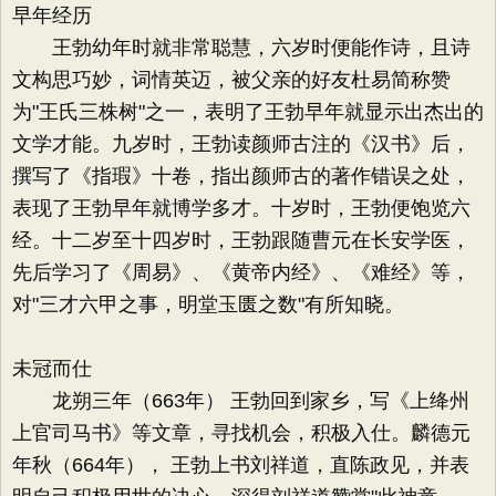
早年经历
王勃幼年时就非常聪慧，六岁时便能作诗，且诗
文构思巧妙，词情英迈，被父亲的好友杜易简称赞
为"王氏三株树"之一，表明了王勃早年就显示出杰出的
文学才能。九岁时，王勃读颜师古注的《汉书》后，
撰写了《指瑕》十卷，指出颜师古的著作错误之处，
表现了王勃早年就博学多才。十岁时，王勃便饱览六
经。十二岁至十四岁时，王勃跟随曹元在长安学医，
先后学习了《周易》、《黄帝内经》、《难经》等，
对"三才六甲之事，明堂玉匮之数"有所知晓。
未冠而仕
龙朔三年（663年） 王勃回到家乡，写《上绛州
上官司马书》等文章，寻找机会，积极入仕。麟德元
年秋（664年）， 王勃上书刘祥道，直陈政见，并表