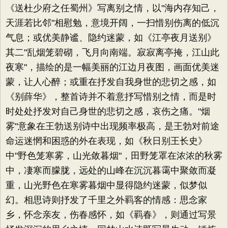
《送杜少府之任蜀州》写离别之情，以"海内存知己，
天涯若比邻"相慰勉，意境开阔，一扫惜别伤离的低沉
气息；或优美静谧、隐约迷蒙，如《江亭夜月送别》
其二"乱烟笼碧砌，飞月向南端。寂寂离亭掩，江山此
夜寒"，描绘的是一幅美丽的江边月夜图，画面优美迷
蒙，让人心醉；或重在抒发自我身世的悲切之感，如
《别薛华》，整首诗并不着意抒写惜别之情，而是时
时处处抒发对自己身世的悲切之感，哀伤之痛。"烟
雾"意象在王勃送别诗中出现频率极高，是王勃对前途
命运迷惘和困惑的外在表现，如《秋日别王长史》
中"野色笼寒雾，山光敛暮烟"，田野笼罩在浓浓的秋雾
中，凄寒而朦胧，远处的山峰在沉沉暮霭中聚敛而凝
重，山光野色在寒雾暮烟中显得隐约迷蒙，似梦似
幻。相思诗则抒发了千里之外羁客的情感：思念家
乡，怀念亲友，伤春感怀，如《羁春》，则通过写景