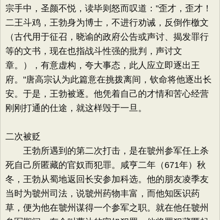
宗手中，圣颜不悦，读毕则怒而叹道："歪才，歪才！
二王斗鸡，王勃身为博士，不进行劝诫，反倒作檄文
（古代用于征召，晓谕的政府公告或声讨、揭发罪行
等的文书，现在也指战斗性强的批判，声讨文
章。），有意虚构，夸大事态，此人应立即逐出王
府。"唐高宗认为此篇意在挑拨离间，钦命将他逐出长
安。于是，王勃被逐。他凭着自己的才情和苦心经营
刚刚打通的仕途，就这样毁于一旦。
二次被贬
王勃所遇到的第二次打击，是在虢州参军任上杀
死自己所匿藏的官奴而犯罪。咸亨二年（671年）秋
冬，王勃从蜀地返回长安参加科选。他的朋友凌季友
当时为虢州司法，说虢州药物丰富，而他知医识药
草，便为他在虢州谋得一个参军之职。就在他任虢州