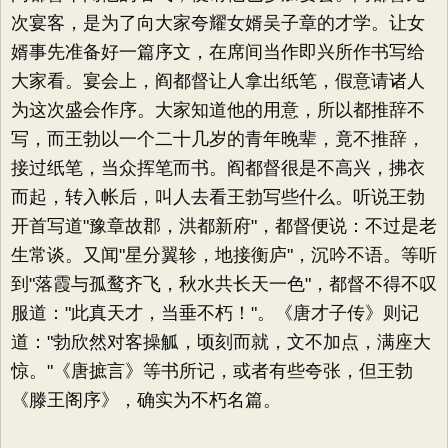
次宴客，是为了向大家夸耀女婿吴子章的才学。让女
婿事先准备好一篇序文，在席间当作即兴所作书写给
大家看。宴会上，阎都督让人拿出纸笔，假意请诸人
为这次盛会作序。大家知道他的用意，所以都推辞不
写，而王勃以一个二十几岁的青年晚辈，竟不推辞，
接过纸笔，当众挥笔而书。阎都督很是不高兴，拂衣
而起，转入帐后，叫人去看王勃写些什么。听说王勃
开首写道"豫章故郡，洪都新府"，都督便说：不过是老
生常谈。又闻"星分翼轸，地接衡庐"，沉吟不语。等听
到"落霞与孤鹜齐飞，秋水共长天一色"，都督不得不叹
服道："此真天才，当垂不朽！"。《唐才子传》则记
道："勃欣然对客操觚，顷刻而就，文不加点，满座大
惊。"《唐摭言》等书所记，或者有些夸张，但王勃
《滕王阁序》，确实为不朽名篇。