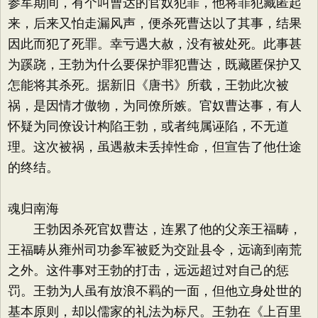
参军期间，有个叫曹达的官奴犯罪，他将罪犯藏匿起
来，后来又怕走漏风声，便杀死曹达以了其事，结果
因此而犯了死罪。幸亏遇大赦，没有被处死。此事甚
为蹊跷，王勃为什么要保护罪犯曹达，既藏匿保护又
怎能将其杀死。据新旧《唐书》所载，王勃此次被
祸，是因情才傲物，为同僚所嫉。官奴曹达事，有人
怀疑为同僚设计构陷王勃，或者纯属诬陷，不无道
理。这次被祸，虽遇赦未丢掉性命，但宣告了他仕途
的终结。
魂归南海
王勃因杀死官奴曹达，连累了他的父亲王福畴，
王福畴从雍州司功参军被贬为交趾县令，远谪到南荒
之外。这件事对王勃的打击，远远超过对自己的惩
罚。王勃为人虽有放浪不羁的一面，但他立身处世的
基本原则，却以儒家的礼法为标尺。王勃在《上百里