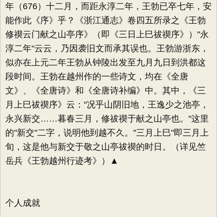
年（676）十二月，而距永淳二年，王勃已卒七年，安
能作此《序》乎？《浙江通志》卷四五所录之《王勃
修禊云门献之山亭序》（即《三日上巳祓禊序》）"永
淳二年"云云，乃因袭旧文而承其误也。王勃游浙东，
似亦在上元二年王勃从钟陵出发至九月九日到洪都这
段时间。王勃在越州作的一些诗文，均在《全唐
文》、《全唐诗》和《全唐诗补编》中。其中，《三
月上巳祓禊序》云："况乎山阴旧地，王逸少之池亭，
永兴新交……暮春三月，修祓禊于献之山亭也。"这里
的"新交"二字，说明他到越不久。"三月上巳"即三月上
旬，这是他与新交于敬之山亭祓禊的时日。（详见竺
岳兵《王勃越州行迹考》）▲
个人成就