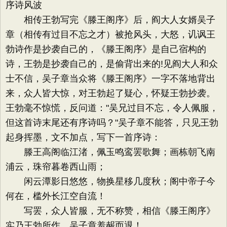
序诗风波
相传王勃写完《滕王阁序》后，阎大人女婿吴子
章（相传有过目不忘之才）被抢风头，大怒，讥讽王
勃诗作是抄袭自己的，《滕王阁序》是自己宿构的
诗，王勃是抄袭自己的，是偷背出来的!见阎大人和众
士不信，吴子章当众将《滕王阁序》一字不落地背出
来，众人皆大惊，对王勃起了疑心，怀疑王勃抄袭。
王勃毫不惊慌，反问道："吴兄过目不忘，令人佩服，
但这首诗末尾还有序诗吗？"吴子章不能答，只见王勃
起身挥墨，文不加点，写下一首序诗：
滕王高阁临江渚，佩玉鸣鸾罢歌舞；画栋朝飞南
浦云，珠帘暮卷西山雨；
闲云潭影日悠悠，物换星移几度秋；阁中帝子今
何在，槛外长江空自流！
写罢，众人皆服，无不称赞，相信《滕王阁序》
实乃王勃所作。吴子章羞赧而退！