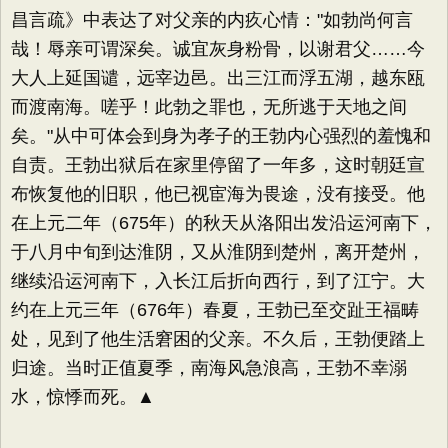
昌言疏》中表达了对父亲的内疚心情："如勃尚何言
哉！辱亲可谓深矣。诚宜灰身粉骨，以谢君父……今
大人上延国谴，远宰边邑。出三江而浮五湖，越东瓯
而渡南海。嗟乎！此勃之罪也，无所逃于天地之间
矣。"从中可体会到身为孝子的王勃内心强烈的羞愧和
自责。王勃出狱后在家里停留了一年多，这时朝廷宣
布恢复他的旧职，他已视宦海为畏途，没有接受。他
在上元二年（675年）的秋天从洛阳出发沿运河南下，
于八月中旬到达淮阴，又从淮阴到楚州，离开楚州，
继续沿运河南下，入长江后折向西行，到了江宁。大
约在上元三年（676年）春夏，王勃已至交趾王福畴
处，见到了他生活窘困的父亲。不久后，王勃便踏上
归途。当时正值夏季，南海风急浪高，王勃不幸溺
水，惊悸而死。▲