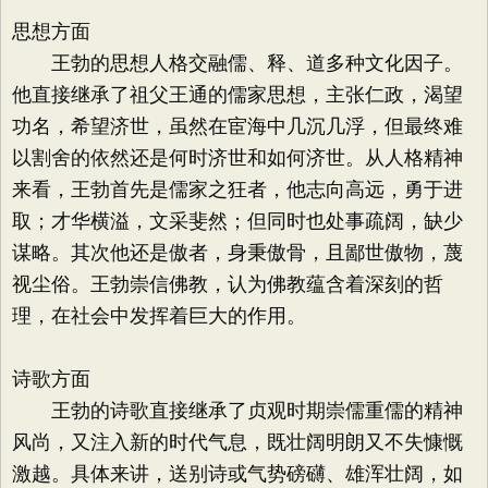
思想方面
王勃的思想人格交融儒、释、道多种文化因子。
他直接继承了祖父王通的儒家思想，主张仁政，渴望
功名，希望济世，虽然在宦海中几沉几浮，但最终难
以割舍的依然还是何时济世和如何济世。从人格精神
来看，王勃首先是儒家之狂者，他志向高远，勇于进
取；才华横溢，文采斐然；但同时也处事疏阔，缺少
谋略。其次他还是傲者，身秉傲骨，且鄙世傲物，蔑
视尘俗。王勃崇信佛教，认为佛教蕴含着深刻的哲
理，在社会中发挥着巨大的作用。
诗歌方面
王勃的诗歌直接继承了贞观时期崇儒重儒的精神
风尚，又注入新的时代气息，既壮阔明朗又不失慷慨
激越。具体来讲，送别诗或气势磅礴、雄浑壮阔，如