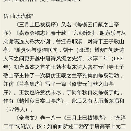
仿"曲水流觞"
《三月上巳祓禊序》又名《修锲云门献之山亭
序》《嘉泰会稽志》卷十载："六朝宋时，谢康乐与从
弟谢惠连人称大小谢，曾泛舟耶溪，对诗于王子敬山
亭。"谢灵运与惠连联句，刻于（孤潭）树侧""初唐诗
人宋之问更开越中唐诗风流之先河。永淳二年（683
年）初唐四杰之首的王勃率浙东诗人曾在云门寺王子
敬山亭主持了一次模仿王羲之兰亭雅集的修禊活动，
并仿《兰亭集序》写了一篇《修锲云门献之山亭
序》。王勃也许意犹未尽，于同年秋再次修锲于此，
作有《越州秋日宴山亭序》。此后又有大历浙东唱和
（57诗人）。
《全唐文》卷一八一《三月上巳祓禊序》："永淳
二年"句讹误。按：如前面所述王勃卒于唐高宗上元三