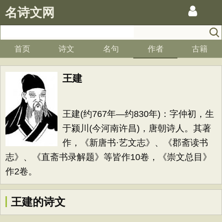
名诗文网
首页
诗文
名句
作者
古籍
王建
王建(约767年—约830年)：字仲初，生
于颍川(今河南许昌)，唐朝诗人。其著
作，《新唐书·艺文志》、《郡斋读书
志》、《直斋书录解题》等皆作10卷，《崇文总目》
作2卷。
王建的诗文