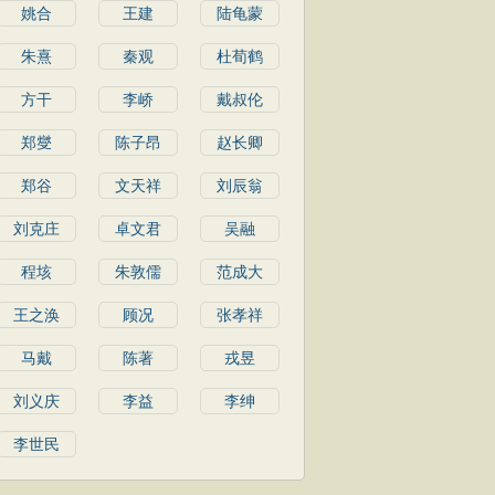
姚合
王建
陆龟蒙
朱熹
秦观
杜荀鹤
方干
李峤
戴叔伦
郑燮
陈子昂
赵长卿
郑谷
文天祥
刘辰翁
刘克庄
卓文君
吴融
程垓
朱敦儒
范成大
王之涣
顾况
张孝祥
马戴
陈著
戎昱
刘义庆
李益
李绅
李世民