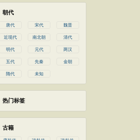
朝代
唐代
宋代
魏晋
近现代
南北朝
清代
明代
元代
两汉
五代
先秦
金朝
隋代
未知
热门标签
古籍