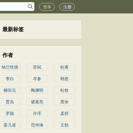
登录
注册
最新标签
作者
纳兰性德
苏轼
杜甫
李白
岑参
韩愈
柳宗元
陶渊明
杜牧
贾岛
诸葛亮
贯休
罗隐
许浑
孟郊
晏几道
范仲淹
王勃