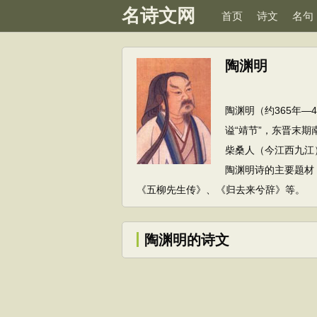
名诗文网
首页
诗文
名句
陶渊明
陶渊明（约365年
谥“靖节”，东晋末
柴桑人（今江西九江
陶渊明诗的主要题材
《五柳先生传》、《归去来兮辞》等。
陶渊明的诗文