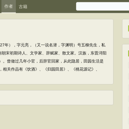
作者
古籍
—427年），字元亮，（又一说名潜，字渊明）号五柳先生，私
期南朝宋初期诗人、文学家、辞赋家、散文家。汉族，东晋浔阳
）。曾做过几年小官，后辞官回家，从此隐居，田园生活是
，相关作品有《饮酒》、《归园田居》、《桃花源记》、