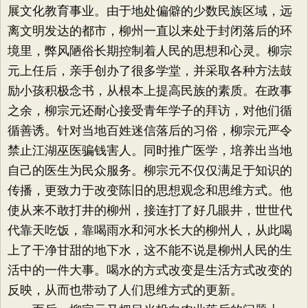
展文化教育事业。由于地处偏僻的少数民族区域，远
离文明发达的都市，柳州一直以来处于封闭落后的环
境里，弊风陋俗长期控制着人民的思想和心灵。柳宗
元上任后，亲手创办了很多学堂，并采取各种方法鼓
励小孩积极念书，从根本上提高民族的素质。在政事
之余，柳宗元还耐心接受青年学子的拜访，对他们循
循善诱。针对当地百姓迷信落后的习俗，柳宗元严令
禁止江湖巫医骗钱害人。同时推广医学，培养出当地
自己的医生为民众服务。柳宗元不仅仅满足于知识的
传播，更致力于改变陈旧的思想观念和思维方式。他
使从来不敢打井的柳州，接连打了好几眼井，世世代
代靠天吃饭，靠喝雨水和河水长大的柳州人，从此喝
上了干净甘甜的地下水，这不能不说是柳州人民的生
活中的一件大事。喝水的方式改变是生活方式改变的
反映，从而也带动了人们思维方式的更新。