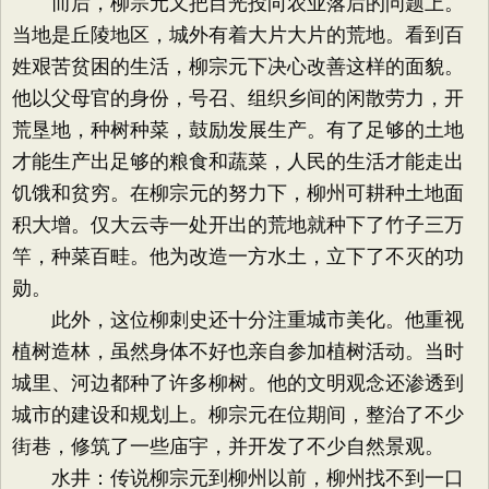
而后，柳宗元又把目光投向农业落后的问题上。
当地是丘陵地区，城外有着大片大片的荒地。看到百
姓艰苦贫困的生活，柳宗元下决心改善这样的面貌。
他以父母官的身份，号召、组织乡间的闲散劳力，开
荒垦地，种树种菜，鼓励发展生产。有了足够的土地
才能生产出足够的粮食和蔬菜，人民的生活才能走出
饥饿和贫穷。在柳宗元的努力下，柳州可耕种土地面
积大增。仅大云寺一处开出的荒地就种下了竹子三万
竿，种菜百畦。他为改造一方水土，立下了不灭的功
勋。
此外，这位柳刺史还十分注重城市美化。他重视
植树造林，虽然身体不好也亲自参加植树活动。当时
城里、河边都种了许多柳树。他的文明观念还渗透到
城市的建设和规划上。柳宗元在位期间，整治了不少
街巷，修筑了一些庙宇，并开发了不少自然景观。
水井：传说柳宗元到柳州以前，柳州找不到一口