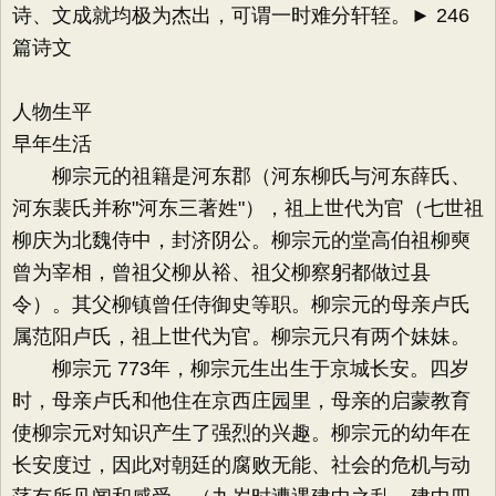
诗、文成就均极为杰出，可谓一时难分轩轾。► 246
篇诗文
人物生平
早年生活
柳宗元的祖籍是河东郡（河东柳氏与河东薛氏、
河东裴氏并称"河东三著姓"），祖上世代为官（七世祖
柳庆为北魏侍中，封济阴公。柳宗元的堂高伯祖柳奭
曾为宰相，曾祖父柳从裕、祖父柳察躬都做过县
令）。其父柳镇曾任侍御史等职。柳宗元的母亲卢氏
属范阳卢氏，祖上世代为官。柳宗元只有两个妹妹。
柳宗元 773年，柳宗元生出生于京城长安。四岁
时，母亲卢氏和他住在京西庄园里，母亲的启蒙教育
使柳宗元对知识产生了强烈的兴趣。柳宗元的幼年在
长安度过，因此对朝廷的腐败无能、社会的危机与动