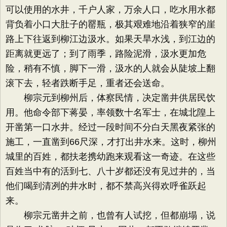
可以使用的水井，千户人家，万余人口，吃水用水都
背负着小口大肚子的罂瓶，极其艰难地沿着狭窄的崖
路上下往返到柳江边汲水。如果天旱水浅，到江边的
距离就更远了；到了雨季，路险泥滑，汲水更加危
险，稍有不慎，脚下一滑，汲水的人就会从陡坡上翻
滚下去，轻者跌断手足，重者还会送命。
柳宗元到柳州后，体察民情，决定凿井供居民饮
用。他命令部下蒋晏，率领数十名军士，在城北隍上
开凿第一口水井。经过一段时间不分白天黑夜紧张的
施工，一直凿到66尺深，才打出井水来。这时，柳州
城里的百姓，都扶老携幼跑来观看这一奇迹。在这些
百姓当中有的活到七、八十岁都还没有见过井的，当
他们喝到清冽的井水时，都不禁高兴得欢呼雀跃起
来。
柳宗元凿井之前，也曾有人试挖，但都崩塌，说