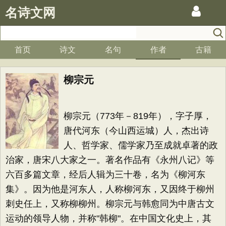
名诗文网
首页
诗文
名句
作者
古籍
柳宗元
柳宗元（773年－819年），字子厚，
唐代河东（今山西运城）人，杰出诗
人、哲学家、儒学家乃至成就卓著的政
治家，唐宋八大家之一。著名作品有《永州八记》等
六百多篇文章，经后人辑为三十卷，名为《柳河东
集》。因为他是河东人，人称柳河东，又因终于柳州
刺史任上，又称柳柳州。柳宗元与韩愈同为中唐古文
运动的领导人物，并称"韩柳"。在中国文化史上，其