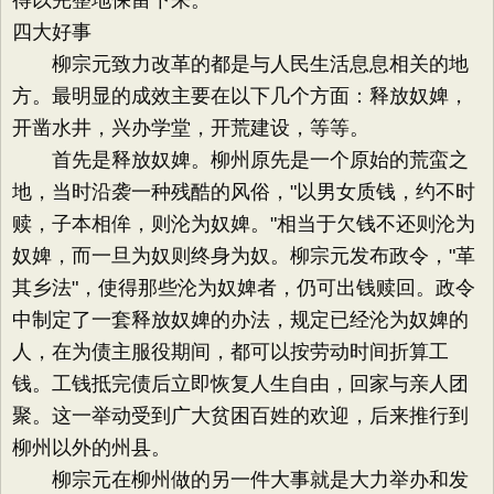
得以完整地保留下来。
四大好事
柳宗元致力改革的都是与人民生活息息相关的地
方。最明显的成效主要在以下几个方面：释放奴婢，
开凿水井，兴办学堂，开荒建设，等等。
首先是释放奴婢。柳州原先是一个原始的荒蛮之
地，当时沿袭一种残酷的风俗，"以男女质钱，约不时
赎，子本相侔，则沦为奴婢。"相当于欠钱不还则沦为
奴婢，而一旦为奴则终身为奴。柳宗元发布政令，"革
其乡法"，使得那些沦为奴婢者，仍可出钱赎回。政令
中制定了一套释放奴婢的办法，规定已经沦为奴婢的
人，在为债主服役期间，都可以按劳动时间折算工
钱。工钱抵完债后立即恢复人生自由，回家与亲人团
聚。这一举动受到广大贫困百姓的欢迎，后来推行到
柳州以外的州县。
柳宗元在柳州做的另一件大事就是大力举办和发