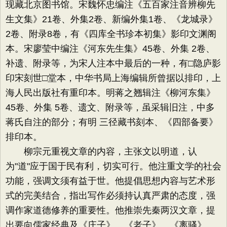
现藏北京图书馆。宋魏怀忠编注《五百家注音辨柳先
生文集》21卷、外集2卷、新编外集1卷、《龙城录》
2卷、附录8卷，有《四库全书珍本初集》影印文渊阁
本。宋廖莹中编注《河东先生集》45卷、外集 2卷、
补遗、附录等，为宋人注本中最后的一种，有□隐庐影
印宋刻世□堂本，中华书局上海编辑所曾据以排印，上
海人民出版社有重印本。明蒋之翘辑注《柳河东集》
45卷、外集 5卷、遗文、附录等，虽采辑旧注，中多
蒋氏自注的部分；有明 三径藏书刻本、《四部备要》
排印本。
柳宗元重视文章的内容，主张文以明道，认
为"道"应于国于民有利，切实可行。他注重文学的社会
功能，强调文须有益于世。他提倡思想内容与艺术形
式的完美结合，指出写作必须持认真严肃的态度，强
调作家道德修养的重要性。他推崇先秦两汉文章，提
出要向儒家经典及《庄子》、《老子》、《离骚》、