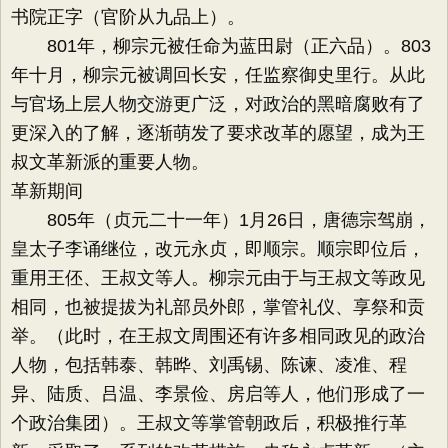
书院正字（官阶从九品上）。
801年，柳宗元被任命为蓝田尉（正六品）。803
年十月，柳宗元被调回长安，任监察御史里行。从此
与官场上层人物交游更广泛，对政治的黑暗腐败有了
更深入的了解，逐渐萌发了要求改革的愿望，成为王
叔文革新派的重要人物。
革新期间
805年（贞元二十一年）1月26日，唐德宗驾崩，
皇太子李诵继位，改元永贞，即顺宗。顺宗即位后，
重用王伾、王叔文等人。柳宗元由于与王叔文等政见
相同，也被提拔为礼部员外郎，掌管礼仪、享祭和贡
举。（此时，在王叔文周围还有许多相同政见的政治
人物，包括韩泰、韩晔、刘禹锡、陈谏、凌准、程
异、陆质、吕温、李景俭、房启等人，他们形成了一
个政治集团）。王叔文等掌管朝政后，积极推行革