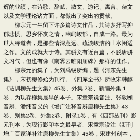
辉的业绩，在诗歌、辞赋、散文、游记、寓言、杂文
以及文学理论诸方面，都做出了突出的贡献。
柳宗元一生留下许多篇诗文作品，其诗多抒写抑
郁悲愤、思乡怀友之情，幽峭峻郁，自成一路。最为
世人称道者，是那些情深意远、疏淡峻洁的山水闲适
之作。文的成就大于诗。其骈文有近百篇，不脱唐骈
文习气，但也有像《南霁云睢阳庙碑》那样的佳作。
柳宗元的集子，为刘禹锡所编，题《河东先生
集》，宋初穆修始为刊行。《四库全书》所收宋韩醇
《诂训柳先生文集》45卷、外集 2卷、新编外集 1
卷，为现存柳集最早的本子。宋童宗说音注、张敦颐
音辨、潘纬音义的《增广注释音辨唐柳先生集》43
卷、别集2卷、外集2卷、附录1卷，有《四部丛刊》影
元刊本，为现行影印本之最早者。宋童宗说注《新刊
增广百家详补注唐柳先生文集》45卷，宋建州刻本，