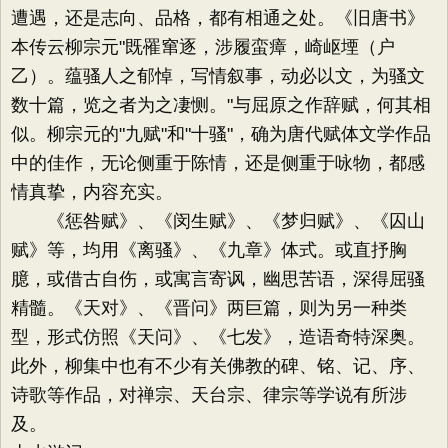
遭遇，还是志向、品格，都有相通之处。《旧唐书》
本传云柳宗元"既罹窜逐，涉履蛮瘴，崎岖堙（户
乙）。蕴骚人之郁悼，写情叙事，动必以文，为骚文
数十篇，览之者为之凄恻。"与屈原之作辞赋，何其相
似。柳宗元的"九赋"和"十骚"，确为唐代赋体文学作品
中的佳作，无论侧重于陈情，还是侧重于咏物，都感
情真挚，内容充实。
《惩咎赋》、《闵生赋》、《梦归赋》、《囚山
赋》等，均用《离骚》、《九章》体式。或直抒胸
臆，或借古自伤，或寓言寄讽，幽思苦语，深得屈骚
精髓。《天对》、《晋问》两巨篇，则为另一种类
型，形式仿照《天问》、《七发》，造语奇特深奥。
此外，柳集中也有不少有关佛教的碑、铭、记、序、
诗歌等作品，对禅宗、天台宗、律宗等学说有所涉
及。