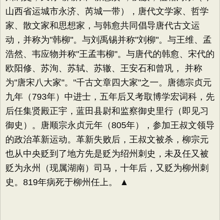
山西省运城市永济、芮城一带），唐代文学家、哲学
家、散文家和思想家，与韩愈共同倡导唐代古文运
动，并称为"韩柳"。与刘禹锡并称"刘柳"。与王维、孟
浩然、韦应物并称"王孟韦柳"。与唐代的韩愈、宋代的
欧阳修、苏洵、苏轼、苏辙、王安石和曾巩， 并称
为"唐宋八大家"。"千古文章四大家"之一。唐德宗贞元
九年（793年）中进士，五年后又考取博学宏词科，先
后任集贤殿正宇，蓝田县尉和监察御史里行（即见习
御史）。唐顺宗永贞元年（805年），参加王叔文领导
的政治革新运动。革新失败后，王叔文被杀，柳宗元
也从中央贬到了地方先是贬为绍州刺史，未及任又被
贬为永州（现属湖南）司马，十年后，又贬为柳州刺
史。819年病死于柳州任上。 ▲