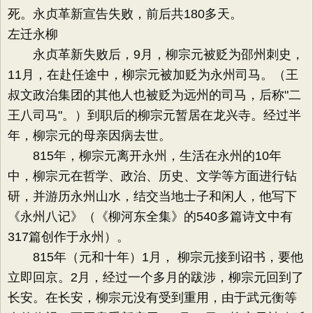
死。永贞革新宣告失败，前后共180多天。
左迁永柳
永贞革新失败后，9月，柳宗元被贬为邵州刺史，
11月，在赴任途中，柳宗元被加贬为永州司马。（王
叔文政治集团的其他人也被贬为远州的司马，后称"二
王八司马"。）到职后的柳宗元暂居在龙兴寺。经过半
年，柳宗元的母亲因病去世。
815年，柳宗元离开永州，生活在永州的10年
中，柳宗元在哲学、政治、历史、文学等方面进行钻
研，并游历永州山水，结交当地士子和闲人，他写下
《永州八记》（《柳河东全集》的540多篇诗文中有
317篇创作于永州）。
815年（元和十年）1月， 柳宗元接到诏书，要他
立即回京。2月，经过一个多月的跋涉，柳宗元回到了
长安。在长安，柳宗元没有受到重用，由于武元衡等