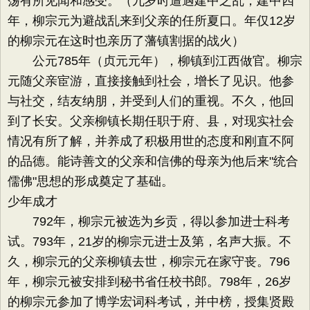
荡有所见闻和感受。（九岁时遭遇建中之乱，建中四
年，柳宗元为避战乱来到父亲的任所夏口。年仅12岁
的柳宗元在这时也亲历了藩镇割据的战火）
公元785年（贞元元年），柳镇到江西做官。柳宗
元随父亲宦游，直接接触到社会，增长了见识。他参
与社交，结友纳朋，并受到人们的重视。不久，他回
到了长安。父亲柳镇长期任职于府、县，对现实社会
情况有所了解，并养成了积极用世的态度和刚直不阿
的品德。能诗善文的父亲和信佛的母亲为他后来"统合
儒佛"思想的形成奠定了基础。
少年成才
792年，柳宗元被选为乡贡，得以参加进士科考
试。793年，21岁的柳宗元进士及第，名声大振。不
久，柳宗元的父亲柳镇去世，柳宗元在家守丧。796
年，柳宗元被安排到秘书省任校书郎。798年，26岁
的柳宗元参加了博学宏词科考试，并中榜，授集贤殿