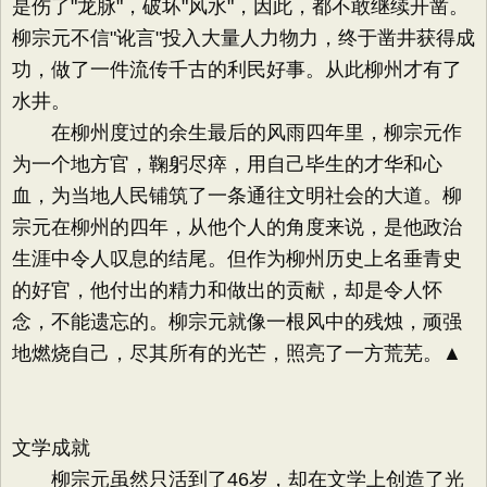
是伤了"龙脉"，破坏"风水"，因此，都不敢继续开凿。
柳宗元不信"讹言"投入大量人力物力，终于凿井获得成
功，做了一件流传千古的利民好事。从此柳州才有了
水井。
在柳州度过的余生最后的风雨四年里，柳宗元作
为一个地方官，鞠躬尽瘁，用自己毕生的才华和心
血，为当地人民铺筑了一条通往文明社会的大道。柳
宗元在柳州的四年，从他个人的角度来说，是他政治
生涯中令人叹息的结尾。但作为柳州历史上名垂青史
的好官，他付出的精力和做出的贡献，却是令人怀
念，不能遗忘的。柳宗元就像一根风中的残烛，顽强
地燃烧自己，尽其所有的光芒，照亮了一方荒芜。▲
文学成就
柳宗元虽然只活到了46岁，却在文学上创造了光