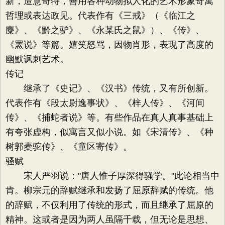
新，造意奇特，善用各种动物拟人化的艺术形象寄寓
哲理或表达政见。代表作有《三戒》（《临江之
麋》、《黔之驴》、《永某氏之鼠》）、《传》、
《罴说》等篇。嬉笑怒骂，因物肖形，表现了高度的
幽默讽刺艺术。
传记
继承了《史记》、《汉书》传统，又有所创新。
代表作有《段太尉逸事状》、《梓人传》、《河间
传》、《捕蛇者说》等。有些作品在真人真事基础上
有夸张虚构，似寓言又似小说。如《宋清传》、《种
树郭橐驼传》、《童区寄传》。
骚赋
宋人严羽说："唐人惟子厚深得骚学。"此论相当中
肯。柳宗元的辞赋继承和发扬了屈原辞赋的传统。他
的辞赋，不仅利用了传统的形式，而且继承了屈原的
精神。这或者是因为两人虽隔千载，但无论是思想、