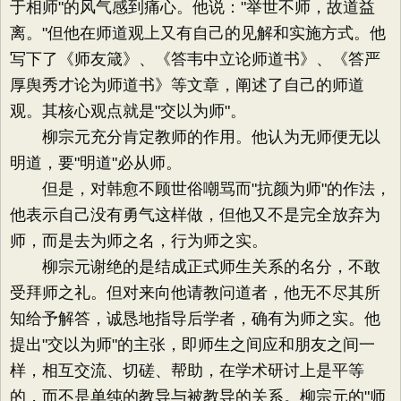
于相师"的风气感到痛心。他说："举世不师，故道益
离。"但他在师道观上又有自己的见解和实施方式。他
写下了《师友箴》、《答韦中立论师道书》、《答严
厚舆秀才论为师道书》等文章，阐述了自己的师道
观。其核心观点就是"交以为师"。
柳宗元充分肯定教师的作用。他认为无师便无以
明道，要"明道"必从师。
但是，对韩愈不顾世俗嘲骂而"抗颜为师"的作法，
他表示自己没有勇气这样做，但他又不是完全放弃为
师，而是去为师之名，行为师之实。
柳宗元谢绝的是结成正式师生关系的名分，不敢
受拜师之礼。但对来向他请教问道者，他无不尽其所
知给予解答，诚恳地指导后学者，确有为师之实。他
提出"交以为师"的主张，即师生之间应和朋友之间一
样，相互交流、切磋、帮助，在学术研讨上是平等
的，而不是单纯的教导与被教导的关系。柳宗元的"师