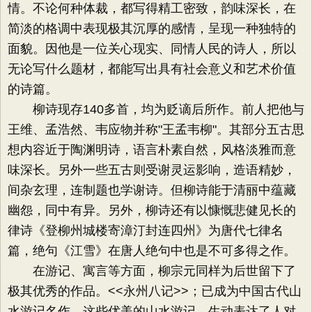
情。不论何种体裁，都写得精工密致，韵味深长，在
简淡的格调中表现极其沉厚的感情，呈现一种独特的
面貌。因他是一位关心现实、同情人民的诗人，所以
无论写什么题材，都能写出具有社会意义和艺术价值
的诗篇。
柳诗现存140多首，均为贬谪后所作。前人把他与
王维、孟浩然、韦应物并称"王孟韦柳"。其部分五古思
想内容近于陶渊明诗，语言朴素自然，风格淡雅而意
味深长。另外一些五古则受谢灵运影响，造语精妙，
间杂玄理，连制题也学谢诗。但柳诗能于清丽中蕴藏
幽怨，同中有异。另外，柳诗还有以慷慨悲健见长的
律诗《登柳州城楼寄漳汀封连四州》为唐代七律名
篇，绝句《江雪》在唐人绝句中也是不可多得之作。
在游记、寓言等方面，柳宗元同样为后世留下了
极其优秀的作品。<<永州八记>>；已成为中国古代山
水游记名作。这些优美的山水游记，生动表达了人对