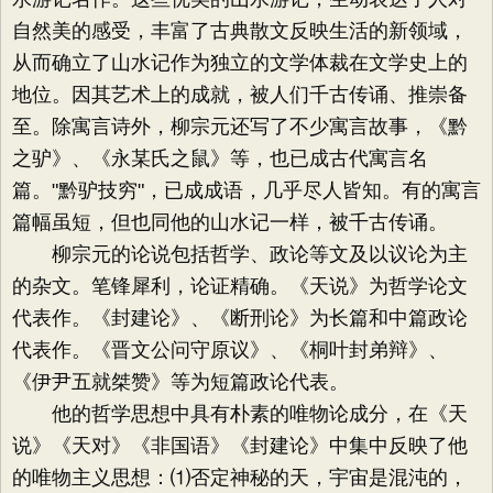
自然美的感受，丰富了古典散文反映生活的新领域，
从而确立了山水记作为独立的文学体裁在文学史上的
地位。因其艺术上的成就，被人们千古传诵、推崇备
至。除寓言诗外，柳宗元还写了不少寓言故事，《黔
之驴》、《永某氏之鼠》等，也已成古代寓言名
篇。"黔驴技穷"，已成成语，几乎尽人皆知。有的寓言
篇幅虽短，但也同他的山水记一样，被千古传诵。
柳宗元的论说包括哲学、政论等文及以议论为主
的杂文。笔锋犀利，论证精确。《天说》为哲学论文
代表作。《封建论》、《断刑论》为长篇和中篇政论
代表作。《晋文公问守原议》、《桐叶封弟辩》、
《伊尹五就桀赞》等为短篇政论代表。
他的哲学思想中具有朴素的唯物论成分，在《天
说》《天对》《非国语》《封建论》中集中反映了他
的唯物主义思想：⑴否定神秘的天，宇宙是混沌的，