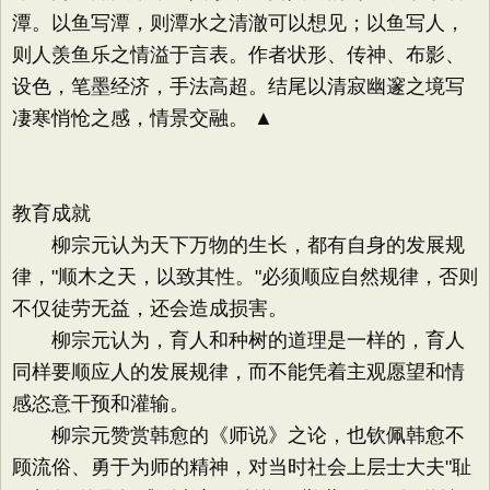
潭。以鱼写潭，则潭水之清澈可以想见；以鱼写人，
则人羡鱼乐之情溢于言表。作者状形、传神、布影、
设色，笔墨经济，手法高超。结尾以清寂幽邃之境写
凄寒悄怆之感，情景交融。 ▲
教育成就
柳宗元认为天下万物的生长，都有自身的发展规
律，"顺木之天，以致其性。"必须顺应自然规律，否则
不仅徒劳无益，还会造成损害。
柳宗元认为，育人和种树的道理是一样的，育人
同样要顺应人的发展规律，而不能凭着主观愿望和情
感恣意干预和灌输。
柳宗元赞赏韩愈的《师说》之论，也钦佩韩愈不
顾流俗、勇于为师的精神，对当时社会上层士大夫"耻