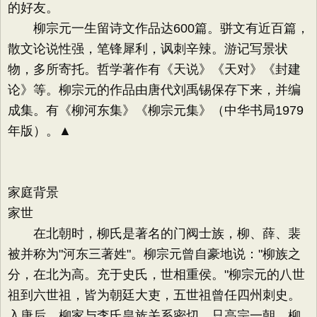
的好友。
柳宗元一生留诗文作品达600篇。骈文有近百篇，
散文论说性强，笔锋犀利，讽刺辛辣。游记写景状
物，多所寄托。哲学著作有《天说》《天对》《封建
论》等。柳宗元的作品由唐代刘禹锡保存下来，并编
成集。有《柳河东集》《柳宗元集》（中华书局1979
年版）。▲
家庭背景
家世
在北朝时，柳氏是著名的门阀士族，柳、薛、裴
被并称为"河东三著姓"。柳宗元曾自豪地说："柳族之
分，在北为高。充于史氏，世相重侯。"柳宗元的八世
祖到六世祖，皆为朝廷大吏，五世祖曾任四州刺史。
入唐后，柳家与李氏皇族关系密切，只高宗一朝，柳