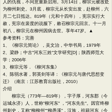
人的仇视，不同意重新启用。3月14日，柳宗元被改贬
为柳州刺史。3月底，柳宗元从长安出发，赴柳州，六
月二七日抵达。819年（元和十四年），宪宗实行大
赦，宪宗在裴度的说服下，敕召柳宗元回京。十一月
初八，柳宗元在柳州因病去世。享年47岁。▲
参考资料：完善
1、《柳宗元简论》，吴文治，中华书局，1979年
2、梁静；中古"河东三姓"文学研究[D]；陕西师范大
学；2006年
3、柳宗元等．《柳河东集》
4、陈弱水著，郭英剑等译：《柳宗元与唐代思想变
迁》（南京：江苏教育出版社，2010）
介绍
柳宗元（773年—819年），字子厚，河东郡（今
运城永济）人，世称"柳河东" ，"河东先生"。因官终柳
州刺史，又称"柳柳州""柳愚溪"，汉族，祖籍河东（今