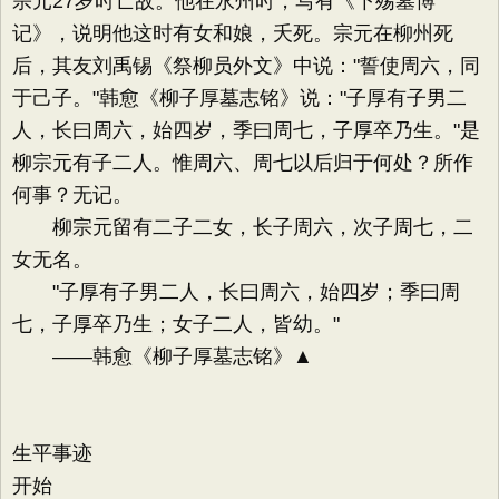
宗元27岁时亡故。他在永州时，写有《下殇墓博
记》，说明他这时有女和娘，夭死。宗元在柳州死
后，其友刘禹锡《祭柳员外文》中说："誓使周六，同
于己子。"韩愈《柳子厚墓志铭》说："子厚有子男二
人，长曰周六，始四岁，季曰周七，子厚卒乃生。"是
柳宗元有子二人。惟周六、周七以后归于何处？所作
何事？无记。
柳宗元留有二子二女，长子周六，次子周七，二
女无名。
"子厚有子男二人，长曰周六，始四岁；季曰周
七，子厚卒乃生；女子二人，皆幼。"
——韩愈《柳子厚墓志铭》▲
生平事迹
开始