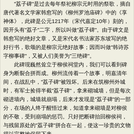
"荔子碑"是过去每年祭祀柳宗元时用的祭歌，摘自
唐代著名文学家韩愈写的《柳州罗池庙碑》中的《享
神体》，此碑是公元1217年（宋代嘉定10年）刻的，
因开头有"荔子"二字，所以叫做"荔子碑"。由于碑文是
韩愈写的绝好文章，又是宋代名书法家苏东坡写的绝
好行书，歌颂的是柳宗元绝好故事；因而叫做"韩诗苏
字柳事碑"，又被人们美誉为"三绝碑"。
此碑现巍然耸立于柳侯祠堂内，我们可以看到碑
身为断裂合拼而成。柳州流传着一个故事，明嘉清年
间，在战乱中，"荔子碑"被毁坏。后来在筑柳州外城
时，有军士捡得半截"荔子碑"，拿来砌城墙，但是每次
砌进墙内，城墙就崩塌，后来才发现是"荔子碑"的一部
分，在场的人终于醒悟过来，知道拿来砌墙是对柳侯
的不敬，受到崩塌的惩罚。只好把断碑抬回柳侯祠，
与残留原处的"荔子碑"拼合在一起，使这一珍贵的文物