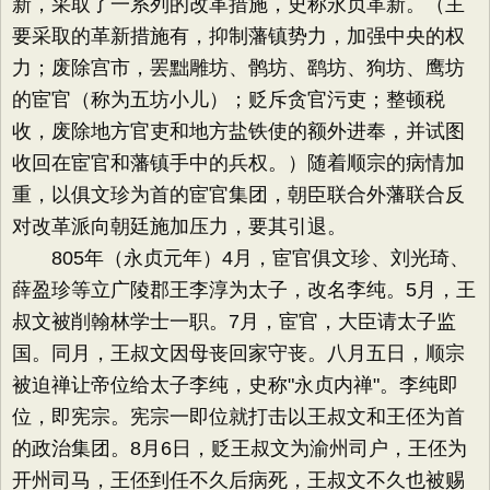
新，采取了一系列的改革措施，史称永贞革新。（主
要采取的革新措施有，抑制藩镇势力，加强中央的权
力；废除宫市，罢黜雕坊、鹘坊、鹞坊、狗坊、鹰坊
的宦官（称为五坊小儿）；贬斥贪官污吏；整顿税
收，废除地方官吏和地方盐铁使的额外进奉，并试图
收回在宦官和藩镇手中的兵权。）随着顺宗的病情加
重，以俱文珍为首的宦官集团，朝臣联合外藩联合反
对改革派向朝廷施加压力，要其引退。
805年（永贞元年）4月，宦官俱文珍、刘光琦、
薛盈珍等立广陵郡王李淳为太子，改名李纯。5月，王
叔文被削翰林学士一职。7月，宦官，大臣请太子监
国。同月，王叔文因母丧回家守丧。八月五日，顺宗
被迫禅让帝位给太子李纯，史称"永贞内禅"。李纯即
位，即宪宗。宪宗一即位就打击以王叔文和王伾为首
的政治集团。8月6日，贬王叔文为渝州司户，王伾为
开州司马，王伾到任不久后病死，王叔文不久也被赐