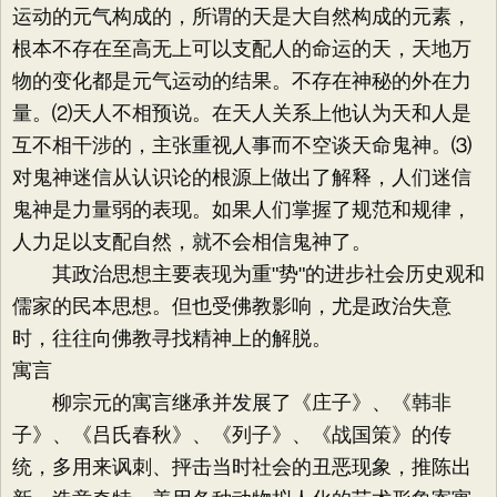
运动的元气构成的，所谓的天是大自然构成的元素，
根本不存在至高无上可以支配人的命运的天，天地万
物的变化都是元气运动的结果。不存在神秘的外在力
量。⑵天人不相预说。在天人关系上他认为天和人是
互不相干涉的，主张重视人事而不空谈天命鬼神。⑶
对鬼神迷信从认识论的根源上做出了解释，人们迷信
鬼神是力量弱的表现。如果人们掌握了规范和规律，
人力足以支配自然，就不会相信鬼神了。
其政治思想主要表现为重"势"的进步社会历史观和
儒家的民本思想。但也受佛教影响，尤是政治失意
时，往往向佛教寻找精神上的解脱。
寓言
柳宗元的寓言继承并发展了《庄子》、《韩非
子》、《吕氏春秋》、《列子》、《战国策》的传
统，多用来讽刺、抨击当时社会的丑恶现象，推陈出