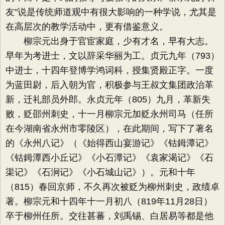
友"说是传统师道观中有很大影响的一种学说，尤其是
在高层次的教学活动中，更有借鉴意义。
柳宗元出身于官宦家庭，少有才名，早有大志。
早年为考进士，文以辞采华丽为工。贞元九年（793）
中进士，十四年登博学鸿词科，授集贤殿正字。一度
为蓝田尉，后入朝为官，积极参与王叔文集团政治革
新，迁礼部员外郎。永贞元年（805）九月，革新失
败，贬邵州刺史，十一月柳宗元加贬永州司马（任所
在今湖南省永州市零陵区），在此期间，写下了著名
的《永州八记》（《始得西山宴游记》《钴鉧潭记》
《钴鉧潭西小丘记》《小石潭记》《袁家渴记》《石
渠记》《石涧记》《小石城山记》）。元和十年
（815）春回京师，不久再次被贬为柳州刺史，政绩卓
著。柳宗元和十四年十一月初八（819年11月28日）
卒于柳州任所。交往甚蕃，刘禹锡、白居易等都是他