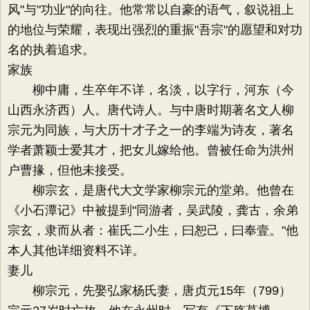
风"与"功业"的向往。他常常以自豪的语气，叙说祖上
的地位与荣耀，表现出强烈的重振"吾宗"的愿望和对功
名的执着追求。
家族
柳中庸，生卒年不详，名淡，以字行，河东（今
山西永济西）人。唐代诗人。与中唐时期著名文人柳
宗元为同族，与大历十才子之一的李端为诗友，著名
学者萧颖士爱其才，把女儿嫁给他。曾被任命为洪州
户曹掾，但他未接受。
柳宗玄，是唐代大文学家柳宗元的堂弟。他曾在
《小石潭记》中被提到"同游者，吴武陵，龚古，余弟
宗玄，隶而从者：崔氏二小生，曰恕己，曰奉壹。"他
本人其他详细资料不详。
妻儿
柳宗元，先娶弘家杨氏妻，唐贞元15年（799）