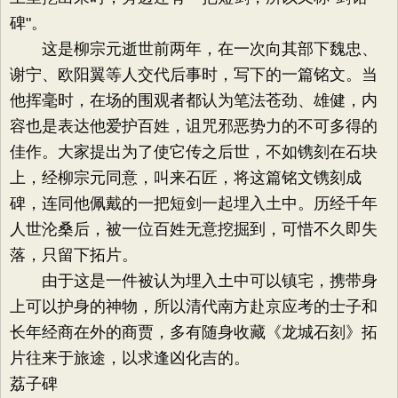
碑"。
这是柳宗元逝世前两年，在一次向其部下魏忠、
谢宁、欧阳翼等人交代后事时，写下的一篇铭文。当
他挥毫时，在场的围观者都认为笔法苍劲、雄健，内
容也是表达他爱护百姓，诅咒邪恶势力的不可多得的
佳作。大家提出为了使它传之后世，不如镌刻在石块
上，经柳宗元同意，叫来石匠，将这篇铭文镌刻成
碑，连同他佩戴的一把短剑一起埋入土中。历经千年
人世沦桑后，被一位百姓无意挖掘到，可惜不久即失
落，只留下拓片。
由于这是一件被认为埋入土中可以镇宅，携带身
上可以护身的神物，所以清代南方赴京应考的士子和
长年经商在外的商贾，多有随身收藏《龙城石刻》拓
片往来于旅途，以求逢凶化吉的。
荔子碑