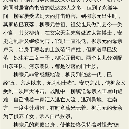
家同时居官尚书省的就达23人之多。但到了永徽年
间，柳家屡受武则天的打击迫害。到柳宗元出生时，
其家族已衰落，柳宗元曾祖、祖父也只做到县令一类
小官。其父柳镇，在玄宗天宝末曾做过太常博士，安
史之乱后又继续为官，官职一直很低。柳宗元的母亲
卢氏，出身于著名的士族范阳卢姓，但家道早已没
落。她生有二女一子，柳宗元最幼。两个女儿分别配
山东崔氏、河东裴氏，都是没落的旧士族。
柳宗元非常感慨地说，柳氏到他这一代，已
经"五、六从以来，无为朝士者"。安史之乱，使柳家又
受到一次巨大冲击。战乱中，柳镇送母亲入王屋山避
难，自己携着一家汇入逃亡人流，逃到吴地。在南
方，一度生计艰难，有时竟薪米无着。柳宗元的母亲
为了供养子女，常常自己挨饿。
柳宗元的家庭出身，使他始终保持着对祖先"德