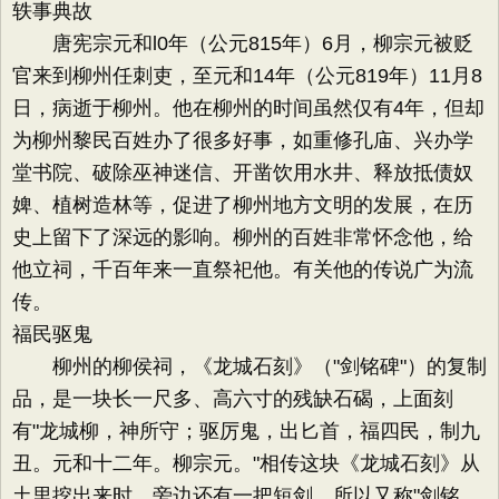
轶事典故
唐宪宗元和l0年（公元815年）6月，柳宗元被贬
官来到柳州任刺吏，至元和14年（公元819年）11月8
日，病逝于柳州。他在柳州的时间虽然仅有4年，但却
为柳州黎民百姓办了很多好事，如重修孔庙、兴办学
堂书院、破除巫神迷信、开凿饮用水井、释放抵债奴
婢、植树造林等，促进了柳州地方文明的发展，在历
史上留下了深远的影响。柳州的百姓非常怀念他，给
他立祠，千百年来一直祭祀他。有关他的传说广为流
传。
福民驱鬼
柳州的柳侯祠，《龙城石刻》（"剑铭碑"）的复制
品，是一块长一尺多、高六寸的残缺石碣，上面刻
有"龙城柳，神所守；驱厉鬼，出匕首，福四民，制九
丑。元和十二年。柳宗元。"相传这块《龙城石刻》从
土里挖出来时，旁边还有一把短剑，所以又称"剑铭