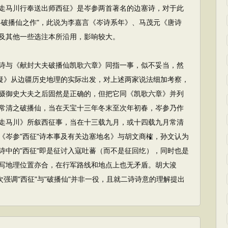
马川行奉送出师西征》是岑参两首著名的边塞诗，对于此
冬破播仙之作"，此说为李嘉言《岑诗系年》、马茂元《唐诗
及其他一些选注本所沿用，影响较大。
与《献封大夫破播仙凯歌六章》同指一事，似不妥当，然
质疑》从边疆历史地理的实际出发，对上述两家说法细加考察，
摄御史大夫之后固然是正确的，但把它同《凯歌六章》并列
常清之破播仙，当在天宝十三年冬末至次年初春，岑参乃作
走马川》所叙西征事，当在十三载九月，或十四载九月常清
《岑参"西征"诗本事及有关边塞地名》与胡文商榷，孙文认为
诗中的"西征"即是征讨入寇吐蕃（而不是征回纥），同时也是
写地理位置亦合，在行军路线和地点上也无矛盾。胡大浚
次强调"西征"与"破播仙"并非一役，且就二诗诗意的理解提出