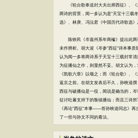
《轮台歌奉送封大夫出师西征》、《走
两诗的背景，闻一多认为是"天宝十三载
选》、林庚、冯沅君《中国历代诗歌选》
陈铁民《岑嘉州系年商榷》提出此两诗
未作辨析。胡大浚《岑参"西征"诗本事
认为闻一多将两诗系于天宝十三载封常清
为征播仙之作，则显然不妥。胡文认为，
《凯歌六章》以颂之；而《轮台歌》、《
返京之前。在胡文发表后不久，孙映逵撰
西征与破播仙是一役，闻说是确当的，岑
征讨吐蕃支持下的叛镇播仙；而且三诗所
《再论"西征"本事――答孙映逵同志》再
了一些与孙文不同的看法。