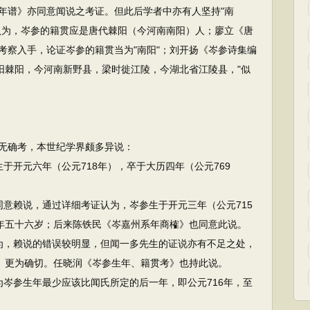
年谱》亦同意闻说之考证。但此后学者中亦有人坚持"南
认为，岑参的籍贯应是唐代棘阳（今河南南阳）人；廖立《唐
考察入手，论证岑参的籍贯当为"南阳"；刘开扬《岑参诗集编
阳棘阳，今河南新野县，梁时徙江陵，今湖北省江陵县，"似
确考，本世纪学界颇多异说：
开元六年（公元718年），卒于大历四年（公元769
赖说，通过详细考证认为，岑参生于开元三年（公元715
享年五十六岁；后来陈铁民《岑嘉州系年商榷》也同意此说。
，赖说的错误较明显，但闻一多先生的证说亦有不足之处，
年）更为确切。任晓润《岑参生年、籍贯考》也持此说。
参生年最少应该比闻氏所定的后一年，即公元716年，至