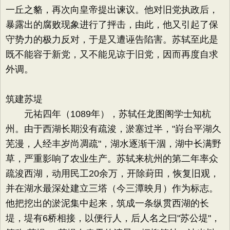
一丘之貉，再次向皇帝提出谏议。他对旧党执政后，
暴露出的腐败现象进行了抨击，由此，他又引起了保
守势力的极力反对，于是又遭诬告陷害。苏轼至此是
既不能容于新党，又不能见谅于旧党，因而再度自求
外调。
筑建苏堤
元祐四年（1089年），苏轼任龙图阁学士知杭
州。由于西湖长期没有疏浚，淤塞过半，"崶台平湖久
芜漫，人经丰岁尚凋疏"，湖水逐渐干涸，湖中长满野
草，严重影响了农业生产。苏轼来杭州的第二年率众
疏浚西湖，动用民工20余万，开除葑田，恢复旧观，
并在湖水最深处建立三塔（今三潭映月）作为标志。
他把挖出的淤泥集中起来，筑成一条纵贯西湖的长
堤，堤有6桥相接，以便行人，后人名之曰"苏公堤"，