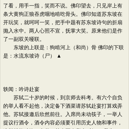
了看，用手一指，笑而不说。佛印望去，只见岸上有
条大黄狗正狼吞虎咽地啃吃骨头。佛印知道苏东坡在
开玩笑，就呵呵一笑，把手中题有苏东坡诗句的折扇
抛入水中。两人心照不宣，抚掌大笑。原来他们是作
了一副双关哑联。
东坡的上联是：狗啃河上（和尚）骨 佛印的下联
是：水流东坡诗（尸） ▲
轶闻：吟诗赴宴
苏轼二十岁的时候，到京师去科考。有六个自负
的举人看不起他，决定备下酒菜请苏轼赴宴打算戏弄
他。苏轼接邀后欣然前往。入席尚未动筷子，一举人
提议行酒令，酒令内容必须要引用历史人物和事件，