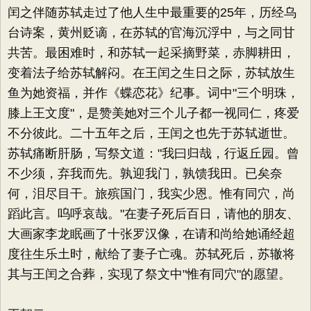
闰之伴随苏轼走过了他人生中最重要的25年，历经乌
台诗案，黄州贬谪，在苏轼的官海沉浮中，与之同甘
共苦。最困难时，和苏轼一起采摘野菜，赤脚耕田，
变着法子给苏轼解闷。在王闰之生日之际，苏轼放生
鱼为她资福，并作《蝶恋花》纪事。词中"三个明珠，
膝上王文度"，是赞美她对三个儿子都一视同仁，疼爱
不分彼此。二十五年之后，王闰之也先于苏轼逝世。
苏轼痛断肝肠，写祭文道："我曰归哉，行返丘园。曾
不少须，弃我而先。孰迎我门，孰馈我田。已矣奈
何，泪尽目干。旅殡国门，我实少恩。惟有同穴，尚
蹈此言。呜呼哀哉。"在妻子死后百日，请他的朋友、
大画家李龙眠画了十张罗汉像，在请和尚给她诵经超
度往生乐土时，献给了妻子亡魂。苏轼死后，苏辙将
其与王闰之合葬，实现了祭文中"惟有同穴"的愿望。