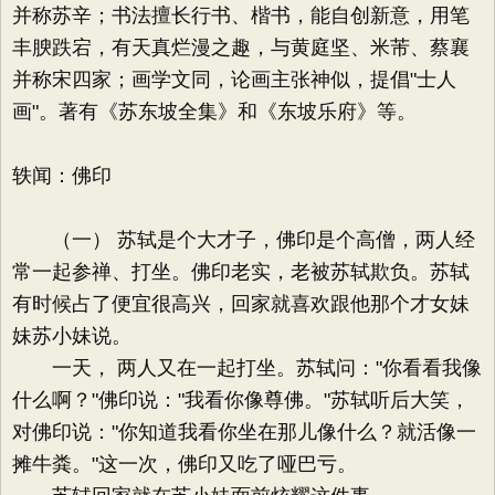
并称苏辛；书法擅长行书、楷书，能自创新意，用笔
丰腴跌宕，有天真烂漫之趣，与黄庭坚、米芾、蔡襄
并称宋四家；画学文同，论画主张神似，提倡"士人
画"。著有《苏东坡全集》和《东坡乐府》等。
轶闻：佛印
（一） 苏轼是个大才子，佛印是个高僧，两人经
常一起参禅、打坐。佛印老实，老被苏轼欺负。苏轼
有时候占了便宜很高兴，回家就喜欢跟他那个才女妹
妹苏小妹说。
一天， 两人又在一起打坐。苏轼问："你看看我像
什么啊？"佛印说："我看你像尊佛。"苏轼听后大笑，
对佛印说："你知道我看你坐在那儿像什么？就活像一
摊牛粪。"这一次，佛印又吃了哑巴亏。