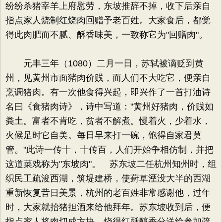
纷纷杀猪宰羊上府慰劳，东坡推辞不掉，收下后亲自
指点家人烧制红烧肉回赠予老百姓。大家食后，都觉
得此肉肥而不腻、酥香味美，一致称它为"回赠肉"。
元丰三年（1080）二月一日，苏轼被谪贬到黄
州，见黄州市面猪肉价贱，而人们不大吃它，便亲自
烹调猪肉。有一次他食得兴起，即兴作了一首打油诗
名曰《食猪肉诗》，诗中写道："黄州好猪肉，价贱如
粪土。富者不肯吃，贫者不解煮。慢着火，少着水，
火候足时它自美。每日早来打一碗，饱得自家君莫
管。"此诗一传十，十传百，人们开始争相仿制，并把
这道菜戏称为"东坡肉"。 苏东坡二任杭州知州时，组
织民工疏浚西湖，筑堤建桥，使葑草湮没大半的西湖
重新恢复昔日美景，杭州的老百姓非常感谢他，过年
时，大家就抬猪担酒来给他拜年。苏东坡收到后，便
指点家人将肉切成方块，烧得红酥醇香分送给参加疏