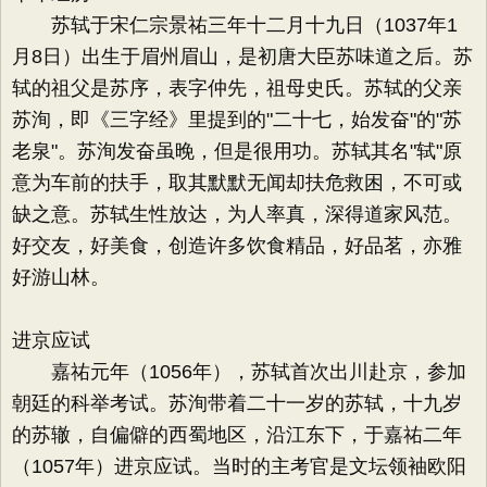
苏轼于宋仁宗景祐三年十二月十九日（1037年1
月8日）出生于眉州眉山，是初唐大臣苏味道之后。苏
轼的祖父是苏序，表字仲先，祖母史氏。苏轼的父亲
苏洵，即《三字经》里提到的"二十七，始发奋"的"苏
老泉"。苏洵发奋虽晚，但是很用功。苏轼其名"轼"原
意为车前的扶手，取其默默无闻却扶危救困，不可或
缺之意。苏轼生性放达，为人率真，深得道家风范。
好交友，好美食，创造许多饮食精品，好品茗，亦雅
好游山林。
进京应试
嘉祐元年（1056年），苏轼首次出川赴京，参加
朝廷的科举考试。苏洵带着二十一岁的苏轼，十九岁
的苏辙，自偏僻的西蜀地区，沿江东下，于嘉祐二年
（1057年）进京应试。当时的主考官是文坛领袖欧阳