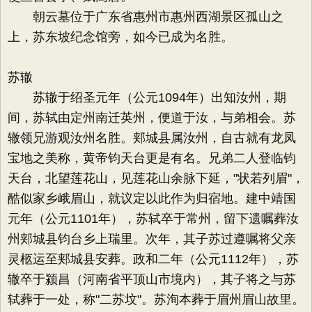
朝云墓位于广东省惠州市惠州西湖景区孤山之
上，苏东坡纪念馆旁，如今已成为名胜。
苏辙
苏辙于绍圣元年（公元1094年）出知汝州，期
间，苏轼由定州南迁英州，便道于汝，与弟相会。苏
辙领兄游观汝州名胜。郏城县属汝州，自古就有龙凤
宝地之美称，黄帝钧天台更是有名。兄弟二人登临钧
天台，北望莲花山，见莲花山余脉下延，"状若列眉"，
酷似家乡峨眉山，就议定以此作为归宿地。建中靖国
元年（公元1101年），苏轼卒于常州，留下遗嘱葬汝
州郏城县钧台乡上瑞里。次年，其子苏过遵嘱将父亲
灵柩运至郏城县安葬。政和二年（公元1112年），苏
辙卒于颍昌（河南省平顶山市境内），其子将之与苏
轼葬于一处，称"二苏坟"。苏洵本葬于眉州眉山故里。