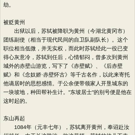
劫。
被贬黄州
出狱以后，苏轼被降职为黄州（今湖北黄冈市）
团练副使（相当于现代民间的自卫队副队长）。这个
职位相当低微，并无实权，而此时苏轼经此一役已变
得心灰意冷，苏轼到任后，心情郁闷，曾多次到黄州
城外的赤壁山游览，写下了《赤壁赋》、《后赤壁
赋》和《念奴娇·赤壁怀古》等千古名作，以此来寄托
他谪居时的思想感情。于公余便带领家人开垦城东的
一块坡地，种田帮补生计。"东坡居士"的别号便是他在
这时起的。
东山再起
1084年（元丰七年），苏轼离开黄州，奉诏赴汝