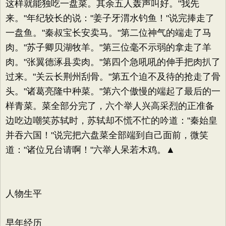
这样就能独吃一盘菜。其余五人轰声叫好。"我先
来。"年纪较长的说："姜子牙渭水钓鱼！"说完捧走了
一盘鱼。"秦叔宝长安卖马。"第二位神气的端走了马
肉。"苏子卿贝湖牧羊。"第三位毫不示弱的拿走了羊
肉。"张翼德涿县卖肉。"第四个急吼吼的伸手把肉扒了
过来。"关云长荆州刮骨。"第五个迫不及待的抢走了骨
头。"诸葛亮隆中种菜。"第六个傲慢的端起了最后的一
样青菜。菜全部分完了，六个举人兴高采烈的正准备
边吃边嘲笑苏轼时，苏轼却不慌不忙的吟道："秦始皇
并吞六国！"说完把六盘菜全部端到自己面前，微笑
道："诸位兄台请啊！"六举人呆若木鸡。▲
人物生平
早年经历