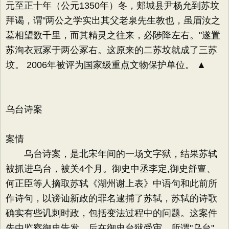
元至正十年（公元1350年）冬，郏城县尹杨允到苏坟
拜谒，谓"两公之学实出其父老泉先生教也，虽眉汝之
墓相望数千里，而其精灵之往来，必陟降左右。"遂置
苏洵衣冠冢于两公冢右。这原来的二苏坟就成了三苏
坟。 2006年被评为国家级重点文物保护单位。 ▲
乌台诗案
案情
乌台诗案，是北宋年间的一场文字狱，结果苏轼
被抓进乌台，被关4个月。御史中丞李定,御史舒亶、
何正臣等人摘取苏轼《湖州谢上表》中语句和此前所
作诗句，以谤讪新政的罪名逮捕了苏轼，苏轼的诗歌
确实有些讥刺时政，包括变法过程中的问题。这案件
先由监察御史告发，后在御史台狱受审。所谓"乌台"，