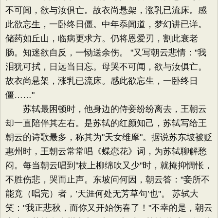
不可闻，欲与汝俱亡。故衣尚悬架，涨乳已流床。感
此欲忘生，一卧终日僵。中年忝闻道，梦幻讲已详。
储药如丘山，临病更求方。仍将恩爱刃，割此衰老
肠。知迷欲自反，一恸送余伤。 "又写朝云悲情："我
泪犹可拭，日远当日忘。母哭不可闻，欲与汝俱亡。
故衣尚悬架，涨乳已流床。感此欲忘生，一卧终日
僵……"
苏轼最困顿时，他身边的侍妾纷纷离去，王朝云
却一直陪伴其左右。是苏轼的红颜知己，苏轼写给王
朝云的诗歌最多，称其为"天女维摩"。据说苏东坡被贬
惠州时，王朝云常常唱《蝶恋花》词，为苏轼聊解愁
闷。每当朝云唱到"枝上柳绵吹又少"时，就掩抑惆怅，
不胜伤悲，哭而止声。东坡问何因，朝云答："妾所不
能竟（唱完）者，’天涯何处无芳草句’也"。 苏轼大
笑："我正悲秋，而你又开始伤春了！"不幸的是，朝云