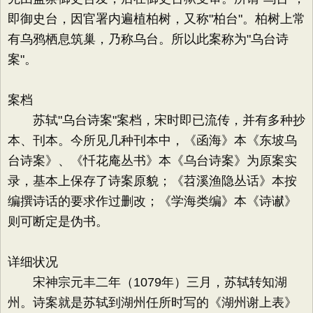
即御史台，因官署内遍植柏树，又称"柏台"。柏树上常
有乌鸦栖息筑巢，乃称乌台。所以此案称为"乌台诗
案"。
案档
苏轼"乌台诗案"案档，宋时即已流传，并有多种抄
本、刊本。今所见几种刊本中，《函海》本《东坡乌
台诗案》、《忏花庵丛书》本《乌台诗案》为原案实
录，基本上保存了诗案原貌；《苕溪渔隐丛话》本按
编撰诗话的要求作过删改；《学海类编》本《诗谳》
则可断定是伪书。
详细状况
宋神宗元丰二年（1079年）三月，苏轼转知湖
州。诗案就是苏轼到湖州任所时写的《湖州谢上表》