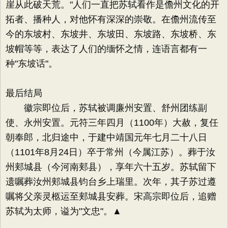
崖从此破天荒。"人们一直把苏轼看作是儋州文化的开
拓者、播种人，对他怀有深深的崇敬。在儋州流传至
今的东坡村、东坡井、东坡田、东坡路、东坡桥、东
坡帽等等，表达了人们的缅怀之情，连语言都有一
种"东坡话"。
最后结局
徽宗即位后，苏轼被调廉州安置、舒州团练副
使、永州安置。元符三年四月（1100年）大赦，复任
朝奉郎，北归途中，于建中靖国元年七月二十八日
（1101年8月24日）卒于常州（今属江苏）。葬于汝
州郏城县（今河南郏县），享年六十五岁。苏轼留下
遗嘱葬汝州郏城县钧台乡上瑞里。次年，其子苏过遵
嘱将父亲灵柩运至郏城县安葬。宋高宗即位后，追赠
苏轼为太师，谥为"文忠"。▲