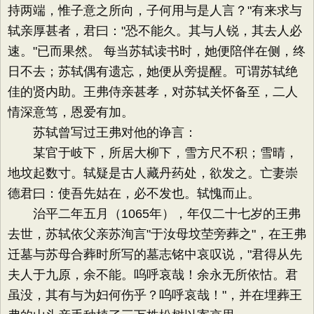
持两端，惟子意之所向，子何用与是人言？"有来求与
轼亲厚甚者，君曰："恐不能久。其与人锐，其去人必
速。"已而果然。 每当苏轼读书时，她便陪伴在侧，终
日不去；苏轼偶有遗忘，她便从旁提醒。可谓苏轼绝
佳的贤内助。王弗侍亲甚孝，对苏轼关怀备至，二人
情深意笃，恩爱有加。
苏轼曾写过王弗对他的诤言：
某官于岐下，所居大柳下，雪方尺不积；雪晴，
地坟起数寸。轼疑是古人藏丹药处，欲发之。亡妻崇
德君曰：使吾先姑在，必不发也。轼愧而止。
治平二年五月（1065年），年仅二十七岁的王弗
去世，苏轼依父亲苏洵言"于汝母坟茔旁葬之"，在王弗
迁墓与苏母合葬时所写的墓志铭中哀叹说，"君得从先
夫人于九原，余不能。呜呼哀哉！余永无所依怙。君
虽没，其有与为妇何伤乎？呜呼哀哉！"，并在埋葬王