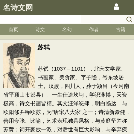
名诗文网
首页
诗文
名句
作者
古籍
苏轼
苏轼（1037－1101），北宋文学家、
书画家、美食家。字子瞻，号东坡居
士。汉族，四川人，葬于颍昌（今河南
省平顶山市郏县）。一生仕途坎坷，学识渊博，天资
极高，诗文书画皆精。其文汪洋恣肆，明白畅达，与
欧阳修并称欧苏，为"唐宋八大家"之一；诗清新豪健，
善用夸张、比喻，艺术表现独具风格，与黄庭坚并称
苏黄；词开豪放一派，对后世有巨大影响，与辛弃疾