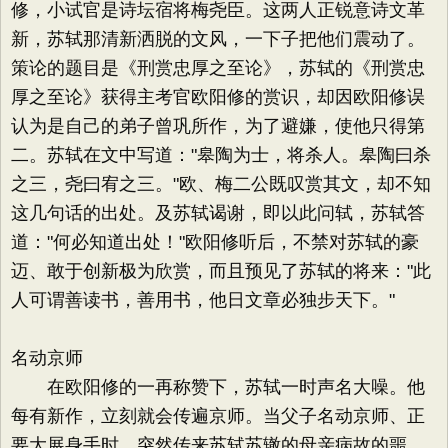
修，小试官是诗坛宿将梅尧臣。这两人正锐意诗文革
新，苏轼那清新洒脱的文风，一下子把他们震动了。
策论的题目是《刑赏忠厚之至论》，苏轼的《刑赏忠
厚之至论》获得主考官欧阳修的赏识，却因欧阳修误
认为是自己的弟子曾巩所作，为了避嫌，使他只得第
二。苏轼在文中写道："皋陶为士，将杀人。皋陶曰杀
之三，尧曰宥之三。"欧、梅二公既叹赏其文，却不知
这几句话的出处。及苏轼谒谢，即以此问轼，苏轼答
道："何必知道出处！"欧阳修听后，不禁对苏轼的豪
迈、敢于创新极为欣赏，而且预见了苏轼的将来："此
人可谓善读书，善用书，他日文章必独步天下。"
名动京师
在欧阳修的一再称赞下，苏轼一时声名大噪。他
每有新作，立刻就会传遍京师。当父子名动京师、正
要大展身手时，突然传来苏轼苏辙的母亲病故的噩