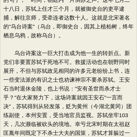
的句子，一时间，朝廷内一片倒苏之声。这年七月二
十八日，苏轼上任才三个月，就被御史台的吏卒逮
捕，解往京师，受牵连者达数十人。这就是北宋著名
的"乌台诗案"（乌台，即御史台，因其上植柏树，终年
栖息乌鸦，故称乌台）。
乌台诗案这一巨大打击成为他一生的转折点。新
党们非要置苏轼于死地不可。救援活动也在朝野同时
展开，不但与苏轼政见相同的许多元老纷纷上书，连
一些变法派的有识之士也劝谏神宗不要杀苏轼。王安
石当时退休金陵，也上书说："安有圣世而杀才士
乎？"在大家努力下，这场诗案就因王安石"一言而
决"，苏轼得到从轻发落，贬为黄州（今湖北黄冈）团
练副使，本州安置，受当地官员监视。苏轼坐牢103
天，几次濒临被砍头的境地。幸亏北宋时期在太祖赵
匡胤年间既定下不杀士大夫的国策，苏轼才算躲过一