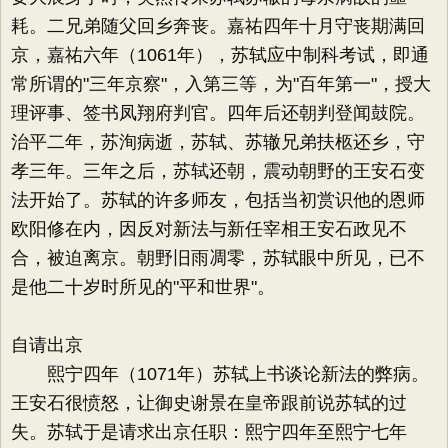
耗。二兄弟随父回乡奔丧。嘉祐四年十月守丧期满回
京，嘉祐六年（1061年），苏轼应中制科考试，即通
常所谓的"三年京察"，入第三等，为"百年第一"，授大
理评事、签书凤翔府判官。四年后还朝判登闻鼓院。
治平二年，苏洵病逝，苏轼、苏辙兄弟扶柩还乡，守
孝三年。三年之后，苏轼还朝，震动朝野的王安石变
法开始了。苏轼的许多师友，包括当初赏识他的恩师
欧阳修在内，因反对新法与新任宰相王安石政见不
合，被迫离京。朝野旧雨凋零，苏轼眼中所见，已不
是他二十岁时所见的"平和世界"。
自请出京
熙宁四年（1071年）苏轼上书谈论新法的弊病。
王安石很愤怒，让御史谢景在皇帝跟前说苏轼的过
失。苏轼于是请求出京任职：熙宁四年至熙宁七年