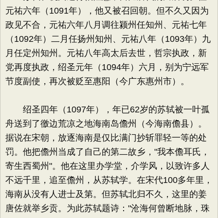
元祐六年（1091年），他又被召回朝。但不久又因为
政见不合，元祐六年八月调往颍州任知州、元祐七年
（1092年）二月任扬州知州、元祐八年（1093年）九
月任定州知州。元祐八年高太后去世，哲宗执政，新
党再度执政，绍圣元年（1094年）六月，别为宁远军
节度副使，再次被贬至惠阳（今广东惠州市）。
绍圣四年（1097年），年已62岁的苏轼被一叶孤
舟送到了徼边荒凉之地海南岛儋州（今海南儋县）。
据说在宋朝，放逐海南是仅比满门抄斩罪轻一等的处
罚。他把儋州当成了自己的第二故乡，"我本儋耳氏，
寄生西蜀州"。他在这里办学堂，介学风，以致许多人
不远千里，追至儋州，从苏轼学。在宋代100多年里，
海南从没有人进士及第。但苏轼北归不久，这里的姜
唐佐就举乡贡。为此苏轼题诗："沧海何曾断地脉，珠