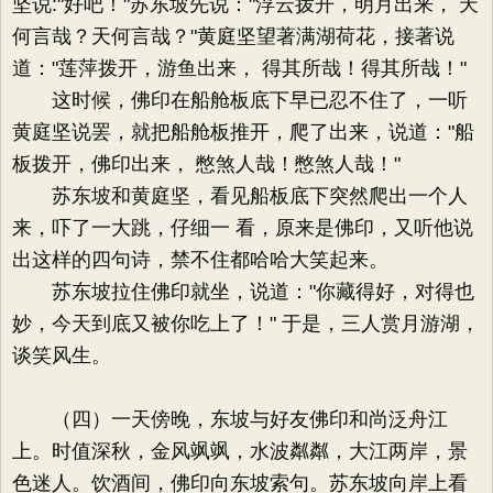
坚说:"好吧！"苏东坡先说："浮云拨开，明月出来， 天
何言哉？天何言哉？"黄庭坚望著满湖荷花，接著说
道："莲萍拨开，游鱼出来， 得其所哉！得其所哉！"
这时候，佛印在船舱板底下早已忍不住了，一听
黄庭坚说罢，就把船舱板推开，爬了出来，说道："船
板拨开，佛印出来， 憋煞人哉！憋煞人哉！"
苏东坡和黄庭坚，看见船板底下突然爬出一个人
来，吓了一大跳，仔细一 看，原来是佛印，又听他说
出这样的四句诗，禁不住都哈哈大笑起来。
苏东坡拉住佛印就坐，说道："你藏得好，对得也
妙，今天到底又被你吃上了！" 于是，三人赏月游湖，
谈笑风生。
（四）一天傍晚，东坡与好友佛印和尚泛舟江
上。时值深秋，金风飒飒，水波粼粼，大江两岸，景
色迷人。饮酒间，佛印向东坡索句。苏东坡向岸上看