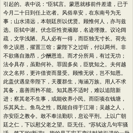
引起的。表中说："臣轼言。蒙恩就移前件差遣，已于
今月二十日到任上讫者。风俗阜安，在东南号为无
事；山水清远，本朝廷所以优贤。顾惟何人，亦与兹
选。臣轼中谢。伏念臣性资顽鄙，名迹堙微。议论阔
疏，文学浅陋。凡人必有一得，而臣独无寸长。荷先
帝之误恩，擢置三馆；蒙陛下之过听，付以两州。非
不欲痛自激昂，少酬恩造。而才分所局，有过无功；
法令具存，虽勤何补。罪固多矣，臣犹知之。夫何越
次之名邦，更许借资而显受。顾惟无状，岂不知恩。
此盖伏遇皇帝陛下，天覆群生，海涵万族。用人不求
其备，嘉善而矜不能。知其愚不适时，难以追陪新
进；察其老不生事，或能收养小民。而臣顷在钱塘，
乐其风土。鱼鸟之性，既能自得于江湖；吴越之人，
亦安臣之教令。敢不奉法勤职，息讼平刑。上以广朝
廷之仁，下以慰父老之望。臣无任。"苏轼这几句牢骚