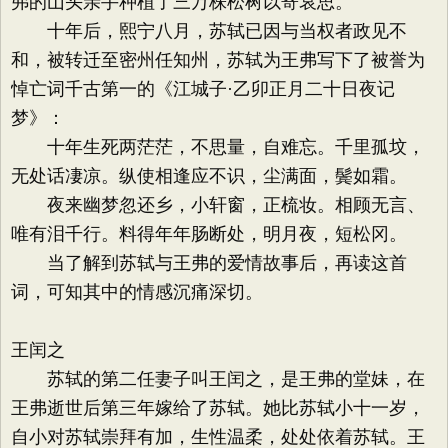
弗的山头亲手种植了三万株松树以寄哀思。
十年后，熙宁八月，苏轼已因与当权者政见不
和，被转迁至密州任知州，苏轼为王弗写下了被誉为
悼亡词千古第一的《江城子·乙卯正月二十日夜记
梦》：
十年生死两茫茫，不思量，自难忘。千里孤坟，
无处话凄凉。纵使相逢应不识，尘满面，鬓如霜。
夜来幽梦忽还乡，小轩窗，正梳妆。相顾无言、
唯有泪千行。料得年年肠断处，明月夜，短松冈。
当了解到苏轼与王弗的爱情故事后，再读这首
词，可知其中的情感沉痛深切。
王闰之
苏轼的第二任妻子叫王闰之，是王弗的堂妹，在
王弗逝世后第三年嫁给了苏轼。她比苏轼小十一岁，
自小对苏轼崇拜有加，生性温柔，处处依着苏轼。王