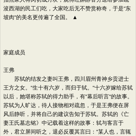
浚西湖的民工们吃，大家吃后无不赞赏称奇，于是"东
坡肉"的美名更传遍了全国。 ▲
家庭成员
王弗
苏轼的结发之妻叫王弗，四川眉州青神乡贡进士
王方之女。"生十有六岁，而归于轼。"十六岁嫁给苏轼
以后，她堪称苏轼的得力助手，有"幕后听言"的故事。
苏轼为人旷达，待人接物相对疏忽，于是王弗便在屏
风后静听，并将自己的建议告知于苏轼。苏轼的《亡
妻王氏墓志铭》中记载着这样的故事：轼与客言于
外，君立屏间听之，退必反覆其言曰："某人也，言辄