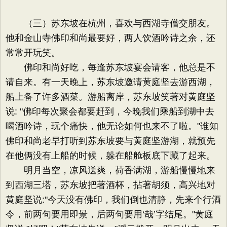
（三）苏东坡在杭州，喜欢与西湖寺僧交朋友。
他和金山寺佛印和尚最要好，两人饮酒吟诗之余，还
常常开玩笑。
佛印和尚好吃，每逢苏东坡宴会请客，他总是不
请自来。有一天晚上，苏东坡邀请黄庭坚去游西湖，
船上备了许多酒菜。游船离岸，苏东坡笑著对黄庭坚
说: "佛印每次聚会都要赶到，今晚我们乘船到湖中去
喝酒吟诗，玩个痛快，他无论如何也来不了啦。"谁知
佛印和尚老早打听到苏东坡要与黄庭坚游湖，就预先
在他俩没有上船的时候，躲在船舱板底下藏了起来。
明月当空，凉风送爽，荷香满湖，游船慢慢地来
到西湖三塔，苏东坡把著酒杯，拈著胡须，高兴地对
黄庭坚说:"今天没有佛印，我们倒也清静，先来个行酒
令，前两句要用即景，后两句要用‘哉’字结尾。"黄庭