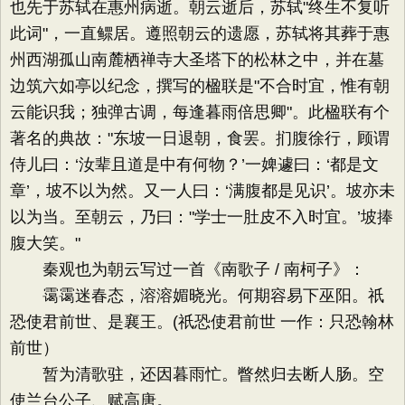
也先于苏轼在惠州病逝。朝云逝后，苏轼"终生不复听
此词"，一直鳏居。遵照朝云的遗愿，苏轼将其葬于惠
州西湖孤山南麓栖禅寺大圣塔下的松林之中，并在墓
边筑六如亭以纪念，撰写的楹联是"不合时宜，惟有朝
云能识我；独弹古调，每逢暮雨倍思卿"。此楹联有个
著名的典故："东坡一日退朝，食罢。扪腹徐行，顾谓
侍儿曰：‘汝辈且道是中有何物？’一婢遽曰：‘都是文
章’，坡不以为然。又一人曰：‘满腹都是见识’。坡亦未
以为当。至朝云，乃曰："学士一肚皮不入时宜。’坡捧
腹大笑。"
秦观也为朝云写过一首《南歌子 / 南柯子》：
霭霭迷春态，溶溶媚晓光。何期容易下巫阳。祇
恐使君前世、是襄王。(祇恐使君前世 一作：只恐翰林
前世）
暂为清歌驻，还因暮雨忙。瞥然归去断人肠。空
使兰台公子、赋高唐。