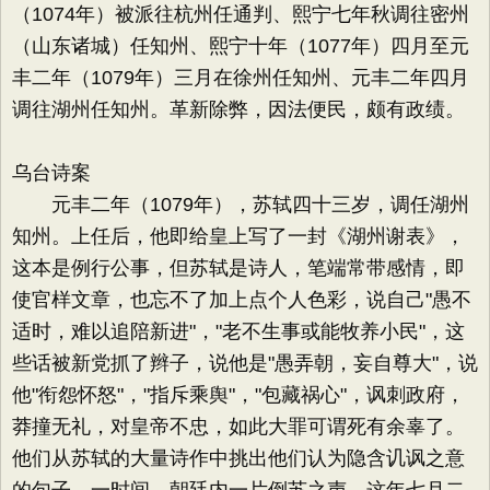
（1074年）被派往杭州任通判、熙宁七年秋调往密州
（山东诸城）任知州、熙宁十年（1077年）四月至元
丰二年（1079年）三月在徐州任知州、元丰二年四月
调往湖州任知州。革新除弊，因法便民，颇有政绩。
乌台诗案
元丰二年（1079年），苏轼四十三岁，调任湖州
知州。上任后，他即给皇上写了一封《湖州谢表》，
这本是例行公事，但苏轼是诗人，笔端常带感情，即
使官样文章，也忘不了加上点个人色彩，说自己"愚不
适时，难以追陪新进"，"老不生事或能牧养小民"，这
些话被新党抓了辫子，说他是"愚弄朝，妄自尊大"，说
他"衔怨怀怒"，"指斥乘舆"，"包藏祸心"，讽刺政府，
莽撞无礼，对皇帝不忠，如此大罪可谓死有余辜了。
他们从苏轼的大量诗作中挑出他们认为隐含讥讽之意