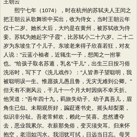
王朝云
熙宁七年（1074），时在杭州的苏轼夫人王闰之
把王朝云从歌舞班中买出，收为侍女，当时王朝云年
仅十二岁。她长大后，大约是在黄州，被苏轼收为侍
妾。苏轼为她起字"子霞"，比苏轼小二十六岁。二十二
岁为东坡生了个儿子。东坡老来得子欣喜若狂，对友
人说："云蓝小袖者，近辄生一子，想闻之一拊掌
也。"给孩子取名苏遁，乳名"干儿"，出生三日按习俗
洗浴时，写下了《洗儿戏作》："人皆养子望聪明，我
被聪明误一生。惟愿孩儿愚且鲁，无灾无难到公卿。"
但天有不测风云，干儿十一个月大时因病不幸夭折。
他哭道："吾年四十九，羁旅失幼子。幼子真吾儿，眉
角生已似。未期观所好，蹁跹逐书史。摇头却梨栗，
似识非分耻。吾老常鲜欢，赖此一笑喜。忽然遭夺
去，恶业我累尔。衣薪那免俗，变灭须臾耳。归来怀
抱空，老泪如泻水。我泪犹可拭，日远当日忘。母哭