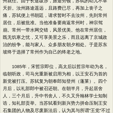
州就任。由于长途跋涉，旅途劳顿，苏轼的幼儿不幸
夭折。汝州路途遥远，且路费已尽，再加上丧子之
痛，苏轼便上书朝廷，请求暂时不去汝州，先到常州
居住，后被批准。当他准备要南返常州时，神宗驾
崩。常州一带水网交错，风景优美。他在常州居住，
既无饥寒之忧，又可享美景之乐，而且远离了京城政
治的纷争，能与家人、众多朋友朝夕相处。于是苏东
坡终于选择了常州作为自己的终老之地。
1085年，宋哲宗即位，高太后以哲宗年幼为名，
临朝听政，司马光重新被启用为相，以王安石为首的
新党被打压。苏轼复为朝奉郎知登州（蓬莱）。四个
月后，以礼部郎中被召还朝。在朝半月，升起居舍
人，三个月后，升中书舍人，不久又升翰林学士知制
诰，知礼部贡举。当苏轼看到新兴势力拼命压制王安
石集团的人物及尽废新法后，认为其与所谓"王党"不过