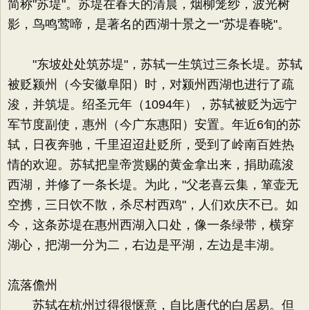
简称"苏堤"。苏堤在春天的清晨，烟柳笼纱，波光树
影，鸟鸣莺啼，是著名的西湖十景之一"苏堤春晓"。
"东坡处处筑苏堤"，苏轼一生筑过三条长堤。苏轼
被贬颍州（今安徽阜阳）时，对颍州西湖也进行了疏
浚，并筑堤。绍圣元年（1094年），苏轼被贬为远宁
军节度副使，惠州（今广东惠阳）安置。年近6旬的苏
轼，日夜奔驰，千里迢迢赴贬所，受到了岭南百姓热
情的欢迎。苏轼把皇帝赏赐的黄金拿出来，捐助疏浚
西湖，并修了一条长堤。为此，"父老喜云集，箪壶无
空携，三日饮不散，杀尽村西鸡"，人们欢庆不已。如
今，这条苏堤在惠州西湖入口处，像一条绿带，横穿
湖心，把湖一分为二，右边是平湖，左边是丰湖。
流落儋州
苏轼在杭州过得很惬意，自比唐代的白居易。但