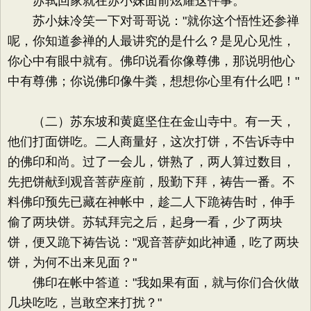
苏轼回家就在苏小妹面前炫耀这件事。
苏小妹冷笑一下对哥哥说："就你这个悟性还参禅
呢，你知道参禅的人最讲究的是什么？是见心见性，
你心中有眼中就有。佛印说看你像尊佛，那说明他心
中有尊佛；你说佛印像牛粪，想想你心里有什么吧！"
（二）苏东坡和黄庭坚住在金山寺中。有一天，
他们打面饼吃。二人商量好，这次打饼，不告诉寺中
的佛印和尚。过了一会儿，饼熟了，两人算过数目，
先把饼献到观音菩萨座前，殷勤下拜，祷告一番。不
料佛印预先已藏在神帐中，趁二人下跪祷告时，伸手
偷了两块饼。苏轼拜完之后，起身一看，少了两块
饼，便又跪下祷告说："观音菩萨如此神通，吃了两块
饼，为何不出来见面？"
佛印在帐中答道："我如果有面，就与你们合伙做
几块吃吃，岂敢空来打扰？"