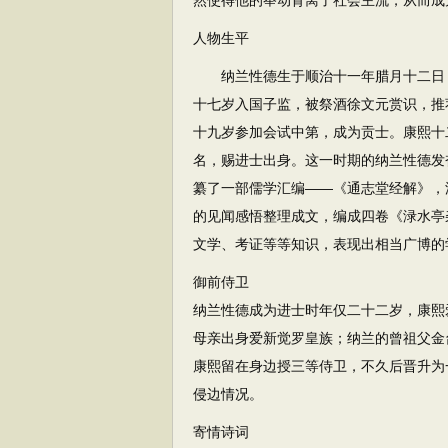
然使得他的举动背离了社会主流，从而成
人物生平
纳兰性德生于顺治十一年腊月十二日（公
十七岁入国子监，被祭酒徐文元赏识，推
十九岁参加会试中第，成为贡士。康熙十
名，赐进士出身。这一时期的纳兰性德发
纂了一部儒学汇编——《通志堂经解》，
的见闻感悟整理成文，编成四卷《渌水亭
文学、考证等等知识，表现出相当广博的
御前侍卫
纳兰性德成为进士时年仅二十二岁，康熙
母亲出身爱新觉罗皇族；纳兰的曾祖父金
康熙留在身边授三等侍卫，不久后晋升为
侵边情况。
寄情诗词