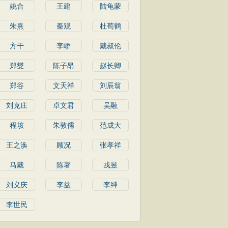
姚合
王建
陆龟蒙
朱熹
秦观
杜荀鹤
方干
李峤
戴叔伦
郑燮
陈子昂
赵长卿
郑谷
文天祥
刘辰翁
刘克庄
卓文君
吴融
程垓
朱敦儒
范成大
王之涣
顾况
张孝祥
马戴
陈著
戎昱
刘义庆
李益
李绅
李世民