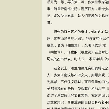
后升为二等，再升为一等。作为皇帝身边
事。随皇帝南巡北狩，游历四方，奉命参
意，多次受到恩赏，是人们羡慕的文武兼
贵。
但作为诗文艺术的奇才，他在内心深处
厦，常有山泽鱼鸟之思"。他诗文均很出
成集，名为《侧帽集》，又著《饮水词》
《纳兰词》。传世的《纳兰词》在当时社
词坛的杰出代表。时人云，"家家争唱《
在交友上，纳兰性德最突出的特点是其
人，多为江南汉族布衣文人，如顾贞观、
为真诚，不仅仗义疏财，而且敬重他们的
子都围绕在他身边，使得其住所渌水亭（
促进了康乾盛世的文化繁荣。究其原因，
汉文化知识，而更重要的是他自身有着不