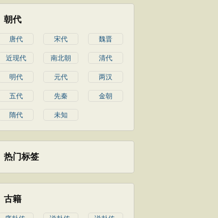
朝代
唐代
宋代
魏晋
近现代
南北朝
清代
明代
元代
两汉
五代
先秦
金朝
隋代
未知
热门标签
古籍