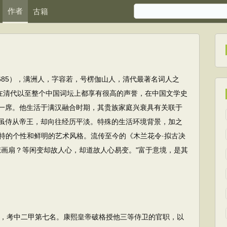
作者
古籍
1685），满洲人，字容若，号楞伽山人，清代最著名词人之
"在清代以至整个中国词坛上都享有很高的声誉，在中国文学史
一席。他生活于满汉融合时期，其贵族家庭兴衰具有关联于
虽侍从帝王，却向往经历平淡。特殊的生活环境背景，加之
特的个性和鲜明的艺术风格。流传至今的《木兰花令·拟古决
悲画扇？等闲变却故人心，却道故人心易变。"富于意境，是其
，考中二甲第七名。康熙皇帝破格授他三等侍卫的官职，以