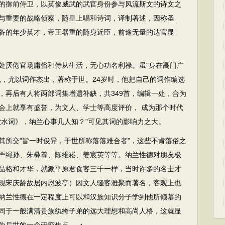
的御前侍卫，以英俊威武的武官身份参与风流斯文的诗文之
与重要的战略侦察，随皇上唱和诗词，译制著述，因称圣
备的年少英才，帝王器重的随身近臣，前途无量的达官显
厌倦官场庸俗和侍从生活，无心功名利禄。虽"身在高门广
色，尤以词作杰出，著称于世。24岁时，他把自己的词作编选
，再后有人将两部词集增遗补缺，共349首，编辑一处，合为
会上就享有盛誉，为文人、学士等高度评价， 成为那个时代
饮水词》，纳兰心事几人知？"可见其词的影响力之大。
所交"皆一时俊异，于世所称落落难合者"，这些不肯落俗之
严绳孙、朱彝尊、陈维崧、姜宸英等等。纳兰性德对朋友极
品格和才华，就象平原君食客三千一样，当时许多的名士才
现宋庆龄故居内恩波亭）因文人骚客雅聚而著名，客观上也
纳兰性德在一定程度上可以和汉族知识分子学到他所倾慕的
同于一般满清贵族纨绔子弟的远大理想和高尚人格，这就显