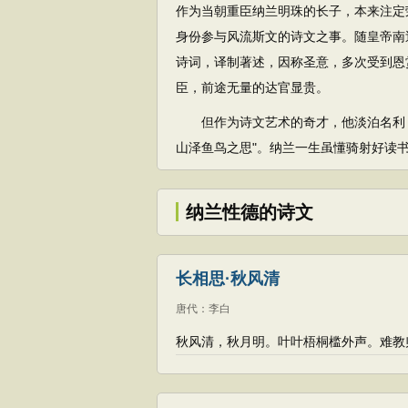
作为当朝重臣纳兰明珠的长子，本来注定
身份参与风流斯文的诗文之事。随皇帝南
诗词，译制著述，因称圣意，多次受到恩
臣，前途无量的达官显贵。
但作为诗文艺术的奇才，他淡泊名利，
山泽鱼鸟之思"。纳兰一生虽懂骑射好读
纳兰性德的诗文
长相思·秋风清
唐代
：
李白
秋风清，秋月明。叶叶梧桐槛外声。难教