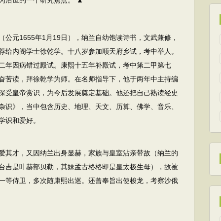
为后世的一个研究焦点。 ▲
元1655年1月19日），纳兰自幼饱读诗书，文武兼修，
荐给内阁学士徐乾学。十八岁参加顺天府乡试，考中举人。
二年因病错过殿试。康熙十五年补殿试，考中第二甲第七
奋苦读，拜徐乾学为师。在名师指导下，他于两年中主持编
深受皇帝赏识，为今后发展奠定基础。他还把自己熟读经史
杂识》，当中包含历史、地理、天文、历算、佛学、音乐、
学识和爱好。
爱其才，又因纳兰出身显赫，家族与皇室沾亲带故（纳兰的
台吉是叶赫部贝勒，其妹孟古格格即是皇太极生母），故被
一等侍卫，多次随康熙出巡。还曾奉旨出使梭龙，考察沙俄