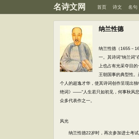
名诗文网
首页
诗文
名句
纳兰性德
纳兰性德（1655－
一。其诗词"纳兰词
上也占有光采夺目的
王朝国事的典型性。
个人的超逸才华，使其诗词创作呈现出独
绝词》——"人生若只如初见，何事秋风
众多代表作之一。
风光
纳兰性德22岁时，再次参加进士考试