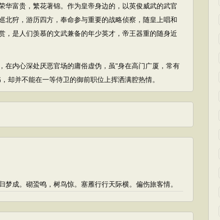
荣华富贵，繁花著锦。作为皇帝身边的，以英俊威武的武官
巡北狩，游历四方，奉命参与重要的战略侦察，随皇上唱和
赏，是人们羡慕的文武兼备的年少英才，帝王器重的随身近
在内心深处厌恶官场的庸俗虚伪，虽"身在高门广厦，常有
书，却并不能在一等侍卫的御前职位上挥洒满腔热情。
归梦成。砌蛩鸣，树鸟惊。塞雁行行天际横。偏伤旅客情。