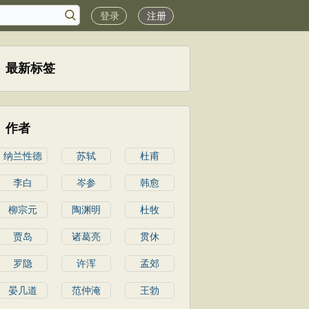
登录
注册
最新标签
作者
纳兰性德
苏轼
杜甫
李白
岑参
韩愈
柳宗元
陶渊明
杜牧
贾岛
诸葛亮
贯休
罗隐
许浑
孟郊
晏几道
范仲淹
王勃