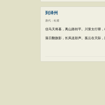
到泽州
唐代
：
杜甫
信马天将暮，离山路转平。川萦太行驿，
落日翻旗影，长风送鼓声。孤云在天际，