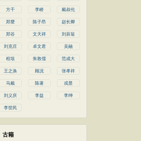
方干
李峤
戴叔伦
郑燮
陈子昂
赵长卿
郑谷
文天祥
刘辰翁
刘克庄
卓文君
吴融
程垓
朱敦儒
范成大
王之涣
顾况
张孝祥
马戴
陈著
戎昱
刘义庆
李益
李绅
李世民
古籍