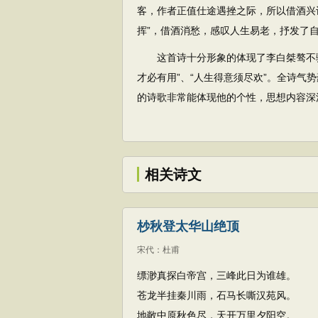
客，作者正值仕途遇挫之际，所以借酒兴
挥”，借酒消愁，感叹人生易老，抒发了
这首诗十分形象的体现了李白桀骜不驯
才必有用”、“人生得意须尽欢”。全诗气
的诗歌非常能体现他的个性，思想内容深
相关诗文
杪秋登太华山绝顶
宋代
：
杜甫
缥渺真探白帝宫，三峰此日为谁雄。
苍龙半挂秦川雨，石马长嘶汉苑风。
地敞中原秋色尽，天开万里夕阳空。