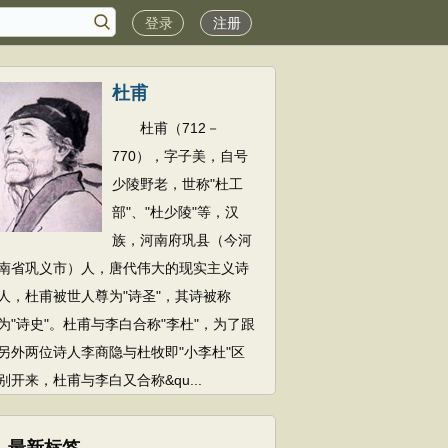
登录
注册
杜甫
杜甫（712－
770），字子美，自号
少陵野老，世称"杜工
部"、"杜少陵"等，汉
族，河南府巩县（今河
南省巩义市）人，唐代伟大的现实主义诗
人，杜甫被世人尊为"诗圣"，其诗被称
为"诗史"。杜甫与李白合称"李杜"，为了跟
另外两位诗人李商隐与杜牧即"小李杜"区
别开来，杜甫与李白又合称&qu...