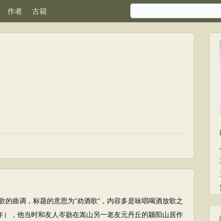
作者
古籍
歌的曲调，标题的意思为“劝酒歌”，内容多是咏唱喝酒放歌之
2年），他当时和友人岑勋在嵩山另一老友元丹丘的颍阳山居作