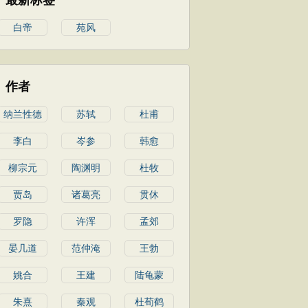
最新标签
白帝
苑风
作者
纳兰性德
苏轼
杜甫
李白
岑参
韩愈
柳宗元
陶渊明
杜牧
贾岛
诸葛亮
贯休
罗隐
许浑
孟郊
晏几道
范仲淹
王勃
姚合
王建
陆龟蒙
朱熹
秦观
杜荀鹤