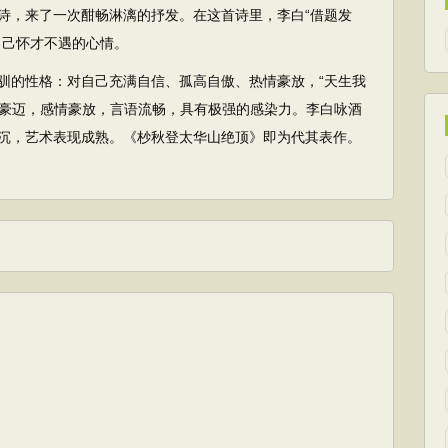
诗，来了一次酣畅淋漓的抒发。在这首诗里，李白“借题发
自己怀才不遇的心情。
的性格：对自己充满自信、孤高自傲、热情豪放，“天生我
势豪迈，感情豪放，言语流畅，具有极强的感染力。李白咏酒
沉，艺术表现成熟。《杪秋登太华山绝顶》即为代其表作。