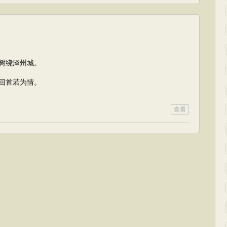
树绕泽州城。
回首若为情。
查看