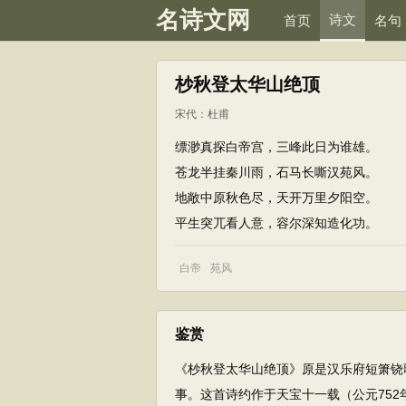
名诗文网
诗文
首页
名句
杪秋登太华山绝顶
宋代
：
杜甫
缥渺真探白帝宫，三峰此日为谁雄。
苍龙半挂秦川雨，石马长嘶汉苑风。
地敞中原秋色尽，天开万里夕阳空。
平生突兀看人意，容尔深知造化功。
白帝
苑风
鉴赏
《杪秋登太华山绝顶》原是汉乐府短箫铙
事。这首诗约作于天宝十一载（公元75