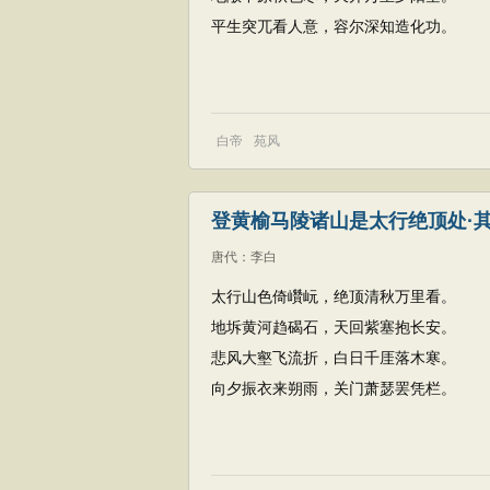
平生突兀看人意，容尔深知造化功。
白帝
苑风
登黄榆马陵诸山是太行绝顶处·
唐代
：
李白
太行山色倚巑岏，绝顶清秋万里看。
地坼黄河趋碣石，天回紫塞抱长安。
悲风大壑飞流折，白日千厓落木寒。
向夕振衣来朔雨，关门萧瑟罢凭栏。